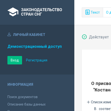
Текст
О 
ЛИЧНЫЙ КАБИНЕТ
Действует
Демонстрационный доступ
Вход
Регистрация
О присв
ИНФОРМАЦИЯ
"Костан
Поиск документов
Список изм
Описание базы данных
В соотве