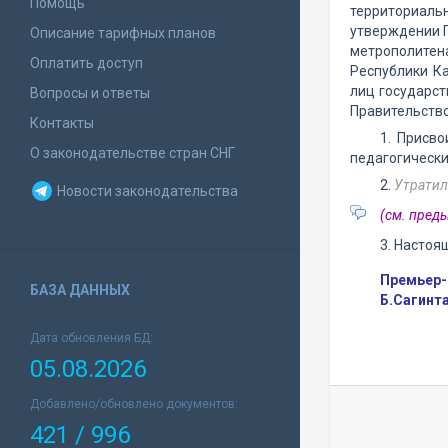
Помощь
территориальн
утверждении 
Описание тарифных планов
метрополитена
Оплатить доступ
Республики Ка
лиц государст
Вопросы и ответы
Правительств
Контакты
1. Присв
О законодательстве стран СНГ
педагогически
2.
Утратил
Новости законодательства
(см. пре
3. Настоя
Премьер-
БАЗА ДАННЫХ
Б.Сагинт
Дата обновления БД:
05.08.2026
Добавлено/обновлено документов:
421 / 996