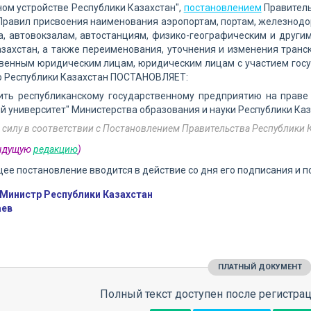
ом устройстве Республики Казахстан",
постановлением
Правитель
Правил присвоения наименования аэропортам, портам, железнод
, автовокзалам, автостанциям, физико-географическим и други
захстан, а также переименования, уточнения и изменения тран
венным юридическим лицам, юридическим лицам с участием государ
о Республики Казахстан ПОСТАНОВЛЯЕТ:
оить республиканскому государственному предприятию на праве
й университет" Министерства образования и науки Республики Каз
 силу в соответствии с Постановлением Правительства Республики 
дыдущую
редакцию
)
щее постановление вводится в действие со дня его подписания и
Министр Республики Казахстан
аев
ПЛАТНЫЙ ДОКУМЕНТ
Полный текст доступен после регистрац