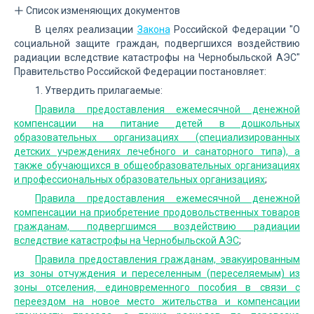
Список изменяющих документов
В целях реализации
Закона
Российской Федерации "О
социальной защите граждан, подвергшихся воздействию
радиации вследствие катастрофы на Чернобыльской АЭС"
Правительство Российской Федерации постановляет:
1. Утвердить прилагаемые:
Правила предоставления ежемесячной денежной
компенсации на питание детей в дошкольных
образовательных организациях (специализированных
детских учреждениях лечебного и санаторного типа), а
также обучающихся в общеобразовательных организациях
и профессиональных образовательных организациях
;
Правила предоставления ежемесячной денежной
компенсации на приобретение продовольственных товаров
гражданам, подвергшимся воздействию радиации
вследствие катастрофы на Чернобыльской АЭС
;
Правила предоставления гражданам, эвакуированным
из зоны отчуждения и переселенным (переселяемым) из
зоны отселения, единовременного пособия в связи с
переездом на новое место жительства и компенсации