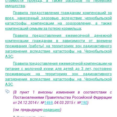
стоимости проезда, а также расходов по перевозке
имущества
;
Правила предоставления гражданам компенсаций за
вред, нанесенный здоровью вследствие чернобыльской
катастрофы, компенсации на оздоровление, а также
компенсаций семьям за потерю кормильца
;
Правила предоставления ежемесячной денежной
компенсации гражданам в зависимости от времени
проживания (работы) на территориях зон радиоактивного
загрязнения вследствие катастрофы на Чернобыльской
АЭС
;
Правила предоставления ежемесячной компенсации на
питание с молочной кухни для детей до 3 лет, постоянно
проживающих на территориях зон радиоактивного
загрязнения вследствие катастрофы на Чернобыльской
АЭС
.
(В пункт 1 внесены изменения в соответствии с
Постановлениями Правительства Российской Федерации
от 24.12.2014 г. №
1469
, 04.03.2015 г. №
190
)
(см. предыдущую
редакцию
)