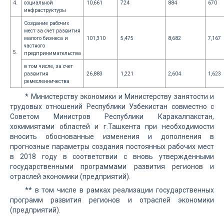
4.
социальной
10,661
724
884
670
инфраструктуры
Создание рабочих
мест за счет развития
малого бизнеса и
101,310
5,475
8,682
7,167
частного
5.
предпринимательства
в том числе, за счет
развития
26,883
1,221
2,604
1,623
ремесленничества
* Министерству экономики и Министерству занятости и
трудовых отношений Республики Узбекистан совместно с
Советом Министров Республики Каракалпакстан,
хокимиятами областей и г.Ташкента при необходимости
вносить обоснованные изменения и дополнения в
прогнозные параметры создания постоянных рабочих мест
в 2018 году в соответствии с вновь утвержденными
государственными программами развития регионов и
отраслей экономики (предприятий).
** в том числе в рамках реализации государственных
программ развития регионов и отраслей экономики
(предприятий).