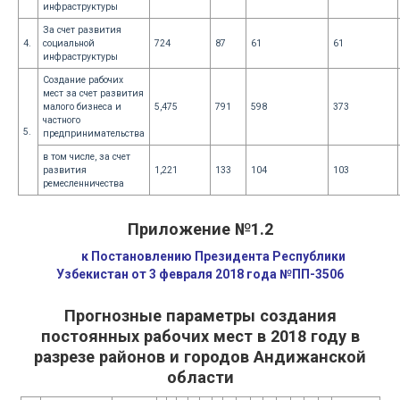
инфраструктуры
За счет развития
4.
социальной
724
87
61
61
инфраструктуры
Создание рабочих
мест за счет развития
малого бизнеса и
5,475
791
598
373
частного
5.
предпринимательства
в том числе, за счет
развития
1,221
133
104
103
ремесленничества
Приложение №1.2
к Постановлению Президента Республики
Узбекистан от 3 февраля 2018 года №ПП-3506
Прогнозные параметры создания
постоянных рабочих мест в 2018 году в
разрезе районов и городов Андижанской
области