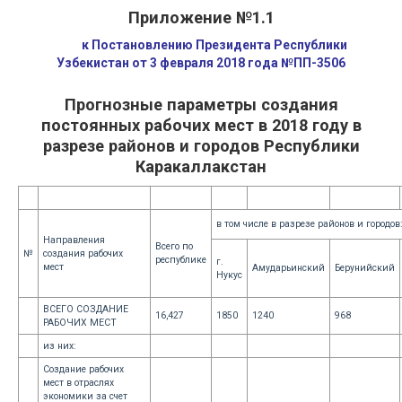
Приложение №1.1
к Постановлению Президента Республики
Узбекистан от 3 февраля 2018 года №ПП-3506
Прогнозные параметры создания
постоянных рабочих мест в 2018 году в
разрезе районов и городов Республики
Каракаллакстан
в том числе в разрезе районов и городов
Направления
Всего по
№
создания рабочих
республике
г.
мест
Амударьинский
Берунийский
Нукус
ВСЕГО СОЗДАНИЕ
16,427
1850
1240
968
РАБОЧИХ МЕСТ
из них:
Создание рабочих
мест в отраслях
экономики за счет