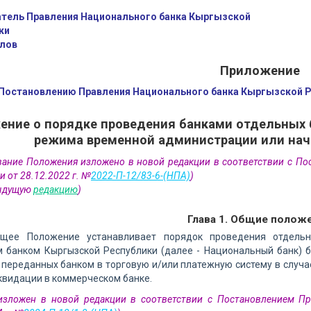
тель Правления Национального банка Кыргызской
ки
лов
Приложение
 Постановлению Правления Национального банка Кыргызской Ре
ние о порядке проведения банками отдельных б
режима временной администрации или нач
ание Положения изложено в новой редакции в соответствии с П
и от 28.12.2022 г. №
2022-П-12/83-6-(НПА)
)
дыдущую
редакцию
)
Глава 1. Общие полож
ящее Положение устанавливает порядок проведения отдельн
 банком Кыргызской Республики (далее - Национальный банк) 
 переданных банком в торговую и/или платежную систему в слу
квидации в коммерческом банке.
 изложен в новой редакции в соответствии с Постановлением П