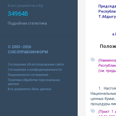
Всего документов в БД:
Председа
Республи
349648
Т.Абдыгу
Подробная статистика
к
Положе
© 2003—2026
СОЮЗПРАВОИНФОРМ
(Наименов
Соглашение об использовании сайта
Республик
Соглашение о конфиденциальности
(см. пре
Лицензионное соглашение
Политика обработки персональных
данных
1. Насто
Все документы базы данных
Национальным
ценных бумаг,
процедуры ли
(Пункт 1