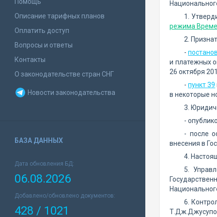
Помощь
Национального
Описание тарифных планов
1. Утвер
режима Време
Оплатить доступ
2. Призна
Вопросы и ответы
-
постано
Контакты
и платежных о
26 октября 20
О законодательстве стран СНГ
-
пункт 39
Новости законодательства
в некоторые н
3. Юридич
- опубли
- после 
БАЗА ДАННЫХ
внесения в Го
4. Настоя
Дата обновления БД:
5. Управ
06.08.2026
Государственн
Национального
Добавлено/обновлено документов:
6. Контро
428 / 1021
Т.Дж.Джусупо