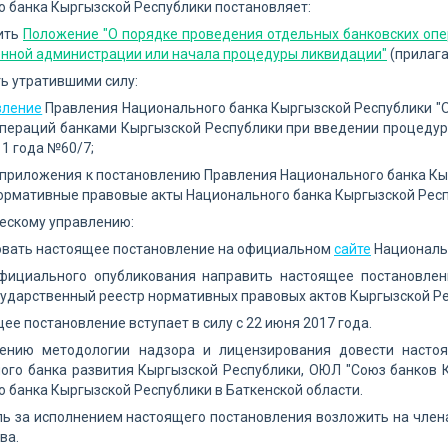
 банка Кыргызской Республики постановляет:
дить
Положение "О порядке проведения отдельных банковских опе
нной администрации или начала процедуры ликвидации"
(прилага
ть утратившими силу:
вление
Правления Национального банка Кыргызской Республики "О
пераций банками Кыргызской Республики при введении процедуры
11 года №60/7;
приложения к постановлению Правления Национального банка Кыр
ормативные правовые акты Национального банка Кыргызской Респу
ескому управлению:
ковать настоящее постановление на официальном
сайте
Национальн
официального опубликования направить настоящее постановлен
сударственный реестр нормативных правовых актов Кыргызской Ре
щее постановление вступает в силу с 22 июня 2017 года.
лению методологии надзора и лицензирования довести насто
ого банка развития Кыргызской Республики, ОЮЛ "Союз банков 
 банка Кыргызской Республики в Баткенской области.
ль за исполнением настоящего постановления возложить на чле
ва.