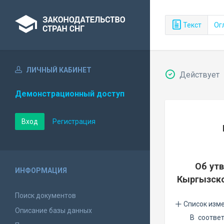
Текст
Ог
ЛИЧНЫЙ КАБИНЕТ
Действует
Демонстрационный доступ
Вход
Регистрация
Об ут
ИНФОРМАЦИЯ
Кыргызско
Поиск документов
Список изм
Описание базы данных
В соотве