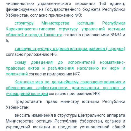
численностью управленческого персонала 163 единиц,
финансируемых из Государственного бюджета Республики
Узбекистан, согласно приложению №3;
структуру Министерства юстиции Республики
Каракалпакстан
,
типовую структуру управлений юстиции
областей и города Ташкента
согласно приложениям №№4 и
5;
типовую структуру отделов юстиции районов (городов)
согласно приложению №6;
схему доведения до исполнителей нормативно-
правовых актов и разъяснения населению их норм и
положений
согласно приложению №7;
Комплекс мер по дальнейшему совершенствованию и
обеспечению эффективности деятельности органов и
учреждений юстиции
согласно приложению №8.
Предоставить право министру юстиции Республики
Узбекистан:
вносить изменения в структуры центрального аппарата
Министерства юстиции Республики Узбекистан, органов и
учреждений юстиции в пределах установленной общей