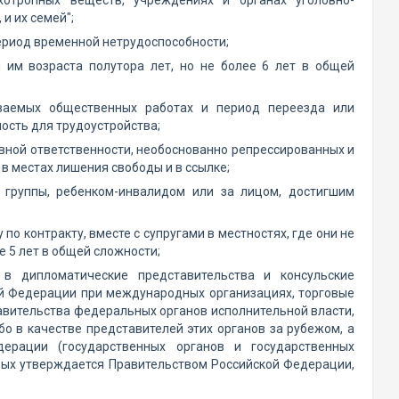
хотропных веществ, учреждениях и органах уголовно-
и их семей";
ериод временной нетрудоспособности;
им возраста полутора лет, но не более 6 лет в общей
иваемых общественных работах и период переезда или
ость для трудоустройства;
вной ответственности, необоснованно репрессированных и
в местах лишения свободы и в ссылке;
 группы, ребенком-инвалидом или за лицом, достигшим
 контракту, вместе с супругами в местностях, где они не
е 5 лет в общей сложности;
 в дипломатические представительства и консульские
й Федерации при международных организациях, торговые
авительства федеральных органов исполнительной власти,
о в качестве представителей этих органов за рубежом, а
ерации (государственных органов и государственных
рых утверждается Правительством Российской Федерации,