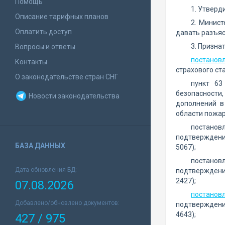
Помощь
1. Утвер
Описание тарифных планов
2. Минис
Оплатить доступ
давать разъяс
3. Призна
Вопросы и ответы
постанов
Контакты
страхового ст
О законодательстве стран СНГ
пункт 63
безопасности,
Новости законодательства
дополнений в
области пожар
постанов
подтверждения
БАЗА ДАННЫХ
5067);
постанов
Дата обновления БД:
подтверждения
2427);
07.08.2026
постанов
Добавлено/обновлено документов:
подтверждения
4643);
427 / 975