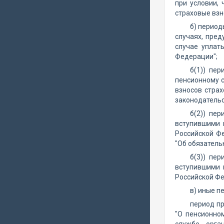
при условии,
страховые взн
б) период
случаях, пре
случае уплат
Федерации";
б(1)) пе
пенсионному с
взносов стра
законодательс
б(2)) пе
вступившими 
Российской Фе
"Об обязатель
б(3)) пе
вступившими 
Российской Ф
в) иные п
период пр
"О пенсионно