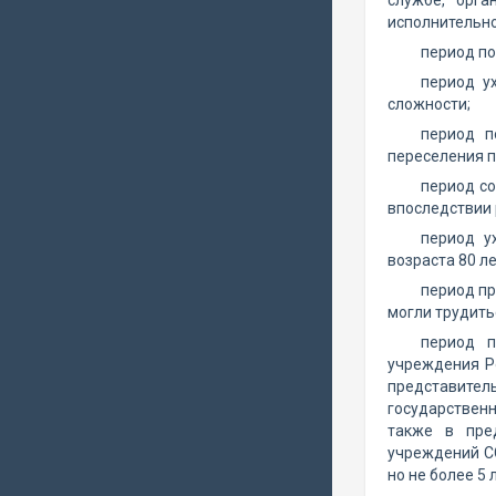
службе, орга
исполнительно
период по
период у
сложности;
период п
переселения п
период со
впоследствии 
период у
возраста 80 ле
период пр
могли трудить
период п
учреждения Р
представитель
государственн
также в пред
учреждений С
но не более 5 