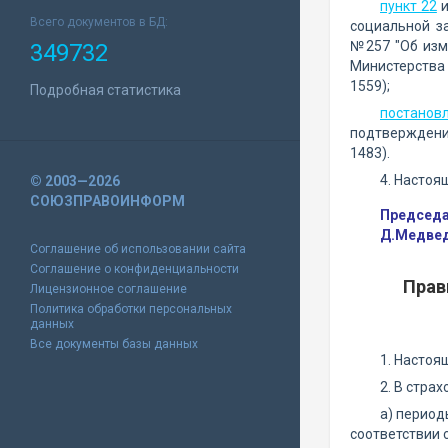
пункт 22
и
Всего документов в БД:
социальной з
№257 "Об изм
349732
Министерства
1559);
Подробная статистика
постанов
подтверждения
1483).
4. Настоя
© 2003—2026
СОЮЗПРАВОИНФОРМ
Председа
Д.Медве
Соглашение об использовании сайта
Соглашение о конфиденциальности
Прав
Лицензионное соглашение
Политика обработки персональных
данных
Все документы базы данных
1. Настоя
2. В стра
а) период
соответствии