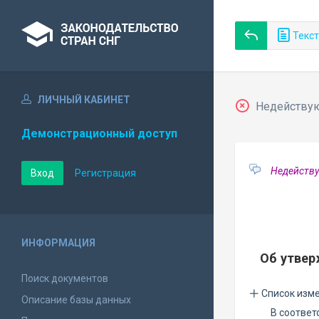
Текст
ЛИЧНЫЙ КАБИНЕТ
Недействующ
Демонстрационный доступ
Недейству
Вход
Регистрация
ИНФОРМАЦИЯ
Об утвер
Поиск документов
Список изм
Описание базы данных
В соответ