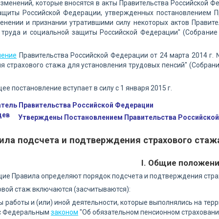
зменений, которые вносятся в акты Правительства Российской Ф
ащиты Российской Федерации, утвержденных постановлением Пр
енении и признании утратившими силу некоторых актов Правите
 труда и социальной защиты Российской Федерации" (Собрание 
ление
Правительства Российской Федерации от 24 марта 2014 г. 
 страхового стажа для установления трудовых пенсий" (Собрание
щее постановление вступает в силу с 1 января 2015 г.
тель Правительства Российской Федерации
дев
Утверждены Постановлением Правительства Российской 
ила подсчета и подтверждения страхового стаж
I. Общие положен
щие Правила определяют порядок подсчета и подтверждения страх
ховой стаж включаются (засчитываются):
ы работы и (или) иной деятельности, которые выполнялись на те
 с Федеральным
законом
"Об обязательном пенсионном страховании