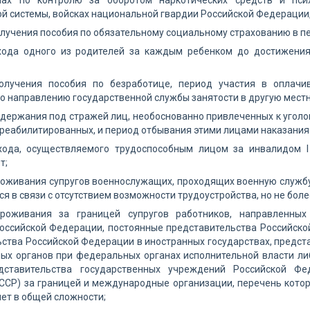
нах по контролю за оборотом наркотических средств и пси
й системы, войсках национальной гвардии Российской Федерации, 
лучения пособия по обязательному социальному страхованию в п
хода одного из родителей за каждым ребенком до достижения 
олучения пособия по безработице, период участия в оплач
о направлению государственной службы занятости в другую местн
держания под стражей лиц, необоснованно привлеченных к уголо
реабилитированных, и период отбывания этими лицами наказания 
хода, осуществляемого трудоспособным лицом за инвалидом I
т;
оживания супругов военнослужащих, проходящих военную службу по
ся в связи с отсутствием возможности трудоустройства, но не боле
роживания за границей супругов работников, направленных
оссийской Федерации, постоянные представительства Российско
ства Российской Федерации в иностранных государствах, предст
ых органов при федеральных органах исполнительной власти либ
ставительства государственных учреждений Российской Фед
ССР) за границей и международные организации, перечень кото
лет в общей сложности;