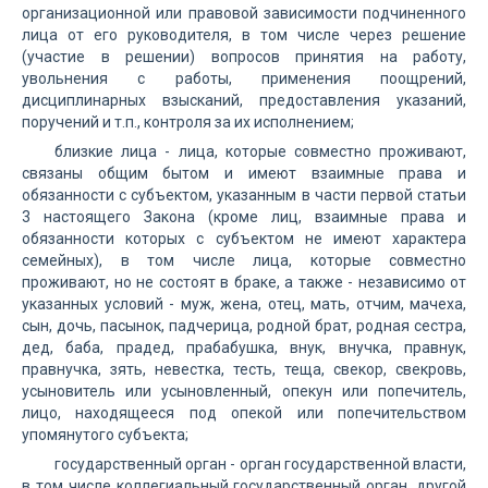
организационной или правовой зависимости подчиненного
лица от его руководителя, в том числе через решение
(участие в решении) вопросов принятия на работу,
увольнения с работы, применения поощрений,
дисциплинарных взысканий, предоставления указаний,
поручений и т.п., контроля за их исполнением;
близкие лица - лица, которые совместно проживают,
связаны общим бытом и имеют взаимные права и
обязанности с субъектом, указанным в части первой статьи
3 настоящего Закона (кроме лиц, взаимные права и
обязанности которых с субъектом не имеют характера
семейных), в том числе лица, которые совместно
проживают, но не состоят в браке, а также - независимо от
указанных условий - муж, жена, отец, мать, отчим, мачеха,
сын, дочь, пасынок, падчерица, родной брат, родная сестра,
дед, баба, прадед, прабабушка, внук, внучка, правнук,
правнучка, зять, невестка, тесть, теща, свекор, свекровь,
усыновитель или усыновленный, опекун или попечитель,
лицо, находящееся под опекой или попечительством
упомянутого субъекта;
государственный орган - орган государственной власти,
в том числе коллегиальный государственный орган, другой