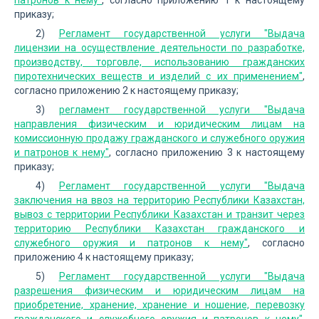
патронов к нему"
, согласно приложению 1 к настоящему
приказу;
2)
Регламент государственной услуги "Выдача
лицензии на осуществление деятельности по разработке,
производству, торговле, использованию гражданских
пиротехнических веществ и изделий с их применением"
,
согласно приложению 2 к настоящему приказу;
3)
регламент государственной услуги "Выдача
направления физическим и юридическим лицам на
комиссионную продажу гражданского и служебного оружия
и патронов к нему"
, согласно приложению 3 к настоящему
приказу;
4)
Регламент государственной услуги "Выдача
заключения на ввоз на территорию Республики Казахстан,
вывоз с территории Республики Казахстан и транзит через
территорию Республики Казахстан гражданского и
служебного оружия и патронов к нему"
, согласно
приложению 4 к настоящему приказу;
5)
Регламент государственной услуги "Выдача
разрешения физическим и юридическим лицам на
приобретение, хранение, хранение и ношение, перевозку