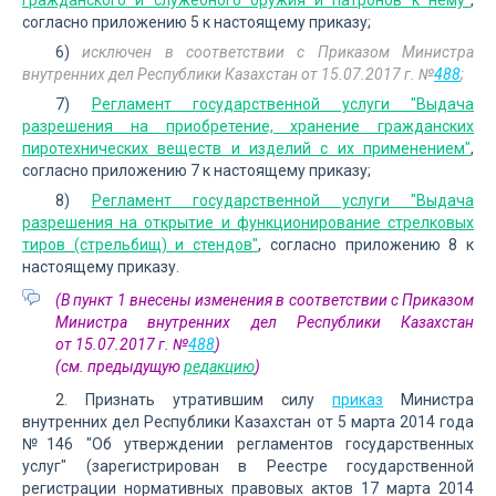
гражданского и служебного оружия и патронов к нему"
,
согласно приложению 5 к настоящему приказу;
6)
исключен в соответствии с Приказом Министра
внутренних дел Республики Казахстан от 15.07.2017 г. №
488
;
7)
Регламент государственной услуги "Выдача
разрешения на приобретение, хранение гражданских
пиротехнических веществ и изделий с их применением"
,
согласно приложению 7 к настоящему приказу;
8)
Регламент государственной услуги "Выдача
разрешения на открытие и функционирование стрелковых
тиров (стрельбищ) и стендов"
, согласно приложению 8 к
настоящему приказу.
(В пункт 1 внесены изменения в соответствии с Приказом
Министра внутренних дел Республики Казахстан
от 15.07.2017 г. №
488
)
(см. предыдущую
редакцию
)
2. Признать утратившим силу
приказ
Министра
внутренних дел Республики Казахстан от 5 марта 2014 года
№146 "Об утверждении регламентов государственных
услуг" (зарегистрирован в Реестре государственной
регистрации нормативных правовых актов 17 марта 2014