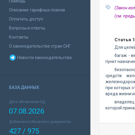
Помощь
(Закон из
Описание тарифных планов
(см. пре
Оплатить доступ
Вопросы и ответы
Контакты
Статья 
О законодательстве стран СНГ
Для целей
багаж - 
Новости законодательства
пункт назначе
безопасн
средств жел
железнодорож
БАЗА ДАННЫХ
при которых о
вреда жизни и
владелец
Дата обновления БД:
которой прина
07.08.2026
Добавлено/обновлено документов:
427 / 975