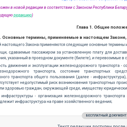
ложен в новой редакции в соответствии с Законом Республики Белару
дыдущую
редакцию
)
Глава 1. Общие полож
1. Основные термины, применяемые в настоящем Законе,
 настоящего Закона применяются следующие основные термины и
вещи, сдаваемые пассажиром за установленную плату для доста
ния, указанный в проездном документе (билете), и перевозимые в
ость движения и эксплуатации железнодорожного транспорта - 
езнодорожного транспорта, состояние транспортных сред
ного транспорта общего пользования (далее - инфраструктура)
тсутствует недопустимый риск возникновения транспортных проис
ли здоровью граждан, окружающей среде, имуществу юридических
 инфраструктуры - организация железнодорожного транспорта 
длежит инфраструктура на праве хозяйственного ведения;
БЕСПЛАТНЫЙ ДОКУМЕНТ
Текст редакции доступен после 