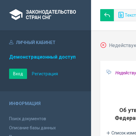
Текст
ЛИЧНЫЙ КАБИНЕТ
Недействующ
Демонстрационный доступ
Недейству
Вход
Регистрация
ИНФОРМАЦИЯ
Об ут
Федерац
Поиск документов
Описание базы данных
Список изм