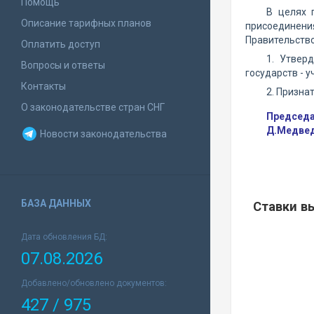
Помощь
В целях 
Описание тарифных планов
присоединения
Правительство
Оплатить доступ
1. Утвер
Вопросы и ответы
государств - 
Контакты
2. Призна
О законодательстве стран СНГ
Председа
Д.Медве
Новости законодательства
БАЗА ДАННЫХ
Ставки в
Дата обновления БД:
07.08.2026
Добавлено/обновлено документов:
427 / 975