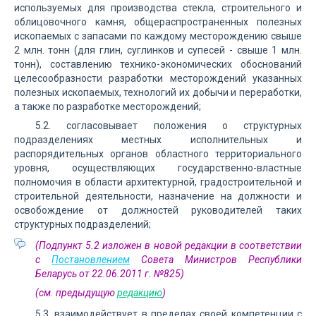
используемых для производства стекла, строительного и
облицовочного камня, общераспространенных полезных
ископаемых с запасами по каждому месторождению свыше
2 млн. тонн (для глин, суглинков и супесей - свыше 1 млн.
тонн), составлению технико-экономических обоснований
целесообразности разработки месторождений указанных
полезных ископаемых, технологий их добычи и переработки,
а также по разработке месторождений;
5.2. согласовывает положения о структурных
подразделениях местных исполнительных и
распорядительных органов областного территориального
уровня, осуществляющих государственно-властные
полномочия в области архитектурной, градостроительной и
строительной деятельности, назначение на должности и
освобождение от должностей руководителей таких
структурных подразделений;
(Подпункт 5.2 изложен в новой редакции в соответствии
с
Постановлением
Совета Министров Республики
Беларусь от 22.06.2011 г. №825)
(см. предыдущую
редакцию
)
5.3. взаимодействует в пределах своей компетенции с