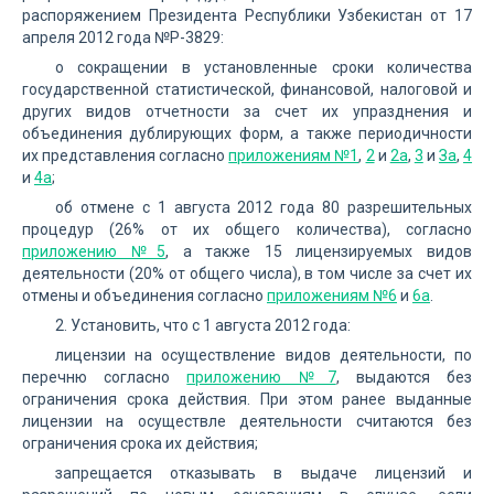
распоряжением Президента Республики Узбекистан от 17
апреля 2012 года №Р-3829:
о сокращении в установленные сроки количества
государственной статистической, финансовой, налоговой и
других видов отчетности за счет их упразднения и
объединения дублирующих форм, а также периодичности
их представления согласно
приложениям №1
,
2
и
2а
,
3
и
За
,
4
и
4а
;
об отмене с 1 августа 2012 года 80 разрешительных
процедур (26% от их общего количества), согласно
приложению №5
, а также 15 лицензируемых видов
деятельности (20% от общего числа), в том числе за счет их
отмены и объединения согласно
приложениям №6
и
6а
.
2. Установить, что с 1 августа 2012 года:
лицензии на осуществление видов деятельности, по
перечню согласно
приложению №7
, выдаются без
ограничения срока действия. При этом ранее выданные
лицензии на осуществле деятельности считаются без
ограничения срока их действия;
запрещается отказывать в выдаче лицензий и