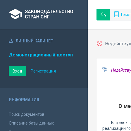
Текст
ЛИЧНЫЙ КАБИНЕТ
Недействующ
Демонстрационный доступ
Недейству
Вход
Регистрация
ИНФОРМАЦИЯ
О ме
Поиск документов
В целях 
Описание базы данных
реализации го