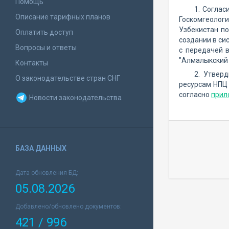
Помощь
1. Соглас
Описание тарифных планов
Госкомгеолог
Узбекистан п
Оплатить доступ
создании в си
Вопросы и ответы
с передачей 
"Алмалыкский 
Контакты
2. Утвер
О законодательстве стран СНГ
ресурсам НПЦ 
согласно
прил
Новости законодательства
БАЗА ДАННЫХ
Дата обновления БД:
05.08.2026
Добавлено/обновлено документов:
421 / 996