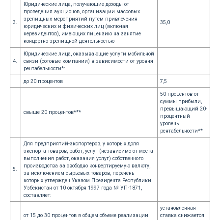
Юридические лица, получающие доходы от
проведения аукционов, организации массовых
зрелищных мероприятий путем привлечения
3.
35,0
юридических и физических лиц (включая
нерезидентов), имеющих лицензию на занятие
концертно-зрелищной деятельностью
Юридические лица, оказывающие услуги мобильной
4.
связи (сотовые компании) в зависимости от уровня
рентабельности*:
до 20 процентов
7,5
50 процентов от
суммы прибыли,
превышающий 20-
свыше 20 процентов***
процентный
уровень
рентабельности**
Для предприятий-экспортеров, у которых доля
экспорта товаров, работ, услуг (независимо от места
выполнения работ, оказания услуг) собственного
производства за свободно конвертируемую валюту,
5.
за исключением сырьевых товаров, перечень
которых утвержден Указом Президента Республики
Узбекистан от 10 октября 1997 года № УП-1871,
составляет:
установленная
от 15 до 30 процентов в общем объеме реализации
ставка снижается