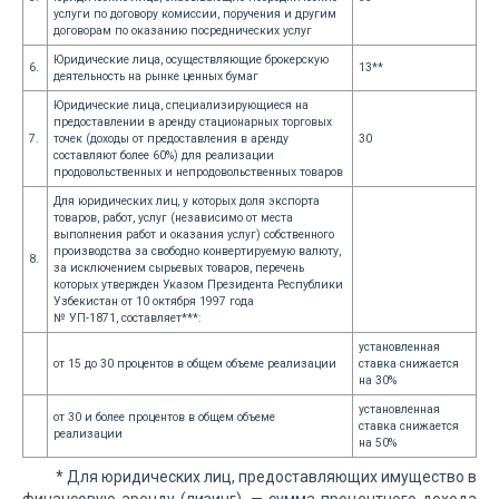
услуги по договору комиссии, поручения и другим
договорам по оказанию посреднических услуг
Юридические лица, осуществляющие брокерскую
6.
13**
деятельность на рынке ценных бумаг
Юридические лица, специализирующиеся на
предоставлении в аренду стационарных торговых
7.
точек (доходы от предоставления в аренду
30
составляют более 60%) для реализации
продовольственных и непродовольственных товаров
Для юридических лиц, у которых доля экспорта
товаров, работ, услуг (независимо от места
выполнения работ и оказания услуг) собственного
производства за свободно конвертируемую валюту,
8.
за исключением сырьевых товаров, перечень
которых утвержден Указом Президента Республики
Узбекистан от 10 октября 1997 года
№ УП-1871, составляет***:
установленная
от 15 до 30 процентов в общем объеме реализации
ставка снижается
на 30%
установленная
от 30 и более процентов в общем объеме
ставка снижается
реализации
на 50%
* Для юридических лиц, предоставляющих имущество в