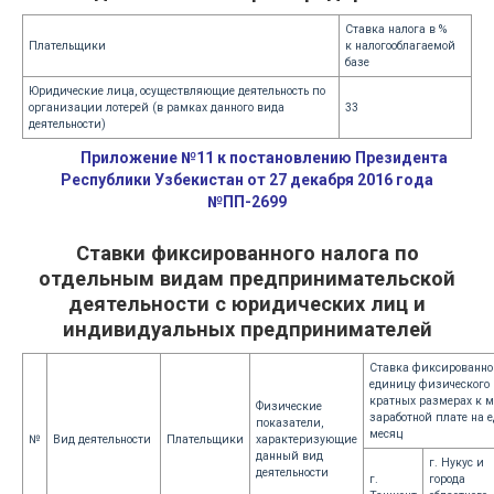
Ставка налога в %
Плательщики
к налогооблагаемой
базе
Юридические лица, осуществляющие деятельность по
организации лотерей (в рамках данного вида
33
деятельности)
Приложение №11 к постановлению Президента
Республики Узбекистан от 27 декабря 2016 года
№ПП-2699
Ставки фиксированного налога по
отдельным видам предпринимательской
деятельности с юридических лиц и
индивидуальных предпринимателей
Ставка фиксированног
единицу физического 
кратных размерах к 
Физические
заработной плате на 
показатели,
месяц
№
Вид деятельности
Плательщики
характеризующие
данный вид
г. Нукус и
деятельности
г.
города