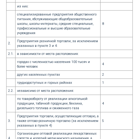
из них:
специализированные предприятия общественного
питания, обслуживающие общеобразовательные
школы, школы-интернаты, средние специальные,
8
профессиональные и высшие образовательные
учреждения
Предприятия розничной торговли, за исключением
2.
указанных в пункте 3 и 4:
2.1.
в зависимости от места расположения:
городах с численностью населения 100 тысяч и
4
более человек
других населенных пунктах
2
труднодоступных и горных районах
1
2.2.
независимо от места расположения:
по товарообороту от реализации алкогольной
продукции, табачной продукции, бензина,
4
дизельного топлива и сжиженного газа
Предприятия торговли, осуществляющие оптовую, а
3.
также оптово-розничную торговлю (за исключением
5
указанных в пункте 4)
Организации оптовой реализации лекарственных
4.
средств и изделий медицинского назначения, а