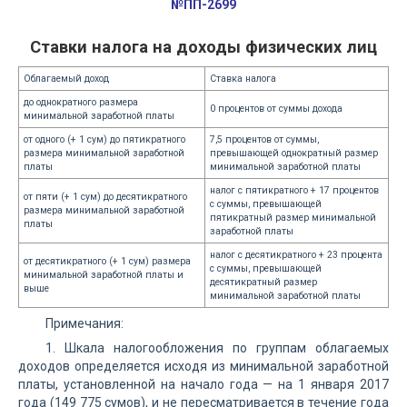
№ПП-2699
Ставки налога на доходы физических лиц
Облагаемый доход
Ставка налога
до однократного размера
0 процентов от суммы дохода
минимальной заработной платы
от одного (+ 1 сум) до пятикратного
7,5 процентов от суммы,
размера минимальной заработной
превышающей однократный размер
платы
минимальной заработной платы
налог с пятикратного + 17 процентов
от пяти (+ 1 сум) до десятикратного
с суммы, превышающей
размера минимальной заработной
пятикратный размер минимальной
платы
заработной платы
налог с десятикратного + 23 процента
от десятикратного (+ 1 сум) размера
с суммы, превышающей
минимальной заработной платы и
десятикратный размер
выше
минимальной заработной платы
Примечания:
1. Шкала налогообложения по группам облагаемых
доходов определяется исходя из минимальной заработной
платы, установленной на начало года — на 1 января 2017
года (149 775 сумов), и не пересматривается в течение года