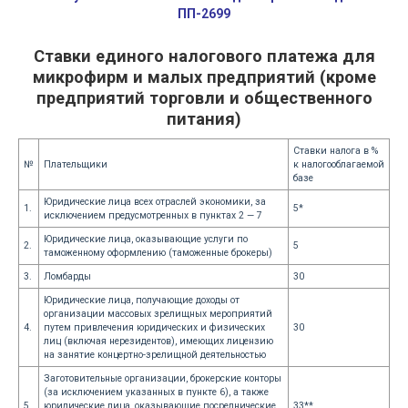
ПП-2699
Ставки единого налогового платежа для
микрофирм и малых предприятий (кроме
предприятий торговли и общественного
питания)
Ставки налога в %
№
Плательщики
к налогооблагаемой
базе
Юридические лица всех отраслей экономики, за
1.
5*
исключением предусмотренных в пунктах 2 — 7
Юридические лица, оказывающие услуги по
2.
5
таможенному оформлению (таможенные брокеры)
3.
Ломбарды
30
Юридические лица, получающие доходы от
организации массовых зрелищных мероприятий
4.
путем привлечения юридических и физических
30
лиц (включая нерезидентов), имеющих лицензию
на занятие концертно-зрелищной деятельностью
Заготовительные организации, брокерские конторы
(за исключением указанных в пункте 6), а также
5.
юридические лица, оказывающие посреднические
33**