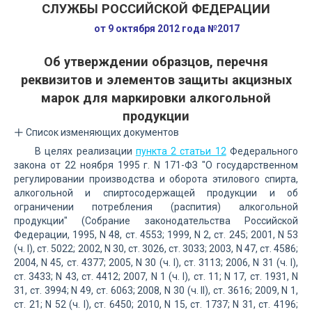
СЛУЖБЫ РОССИЙСКОЙ ФЕДЕРАЦИИ
от 9 октября 2012 года №2017
Об утверждении образцов, перечня
реквизитов и элементов защиты акцизных
марок для маркировки алкогольной
продукции
Список изменяющих документов
В целях реализации
пункта 2 статьи 12
Федерального
закона от 22 ноября 1995 г. N 171-ФЗ "О государственном
регулировании производства и оборота этилового спирта,
алкогольной и спиртосодержащей продукции и об
ограничении потребления (распития) алкогольной
продукции" (Собрание законодательства Российской
Федерации, 1995, N 48, ст. 4553; 1999, N 2, ст. 245; 2001, N 53
(ч. I), ст. 5022; 2002, N 30, ст. 3026, ст. 3033; 2003, N 47, ст. 4586;
2004, N 45, ст. 4377; 2005, N 30 (ч. I), ст. 3113; 2006, N 31 (ч. I),
ст. 3433; N 43, ст. 4412; 2007, N 1 (ч. I), ст. 11; N 17, ст. 1931, N
31, ст. 3994; N 49, ст. 6063; 2008, N 30 (ч. II), ст. 3616; 2009, N 1,
ст. 21; N 52 (ч. I), ст. 6450; 2010, N 15, ст. 1737; N 31, ст. 4196;