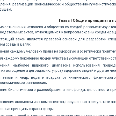
ления, реализации экономических и общественно-гуманистически
удущем.
Глава I Общие принципы и 
заимоотношения человека и общества со средой регламентируютс
онодательных актов, относящимися к вопросам охраны среды и ра
Настоящий закон является правовой основой для разработки сп
ны среды в целях:
чения каждому человеку права на здоровую и эстетически приятну
ия каждому поколению людей чувства высочайшей ответственнос
жения наиболее широкого диапазона использования природ
их истощение и деградацию, угрозу здоровью людей и другие не
ы земли и недр, воды и воздуха от химического, физического 
кономическое равновесие;
ения биологического разнообразия и генофонда, целостности пр
новления экосистем и их компонентов, нарушенных в результате а
сновные принципы охраны среды:
тетность целей и деятельности по охране среды при реализации