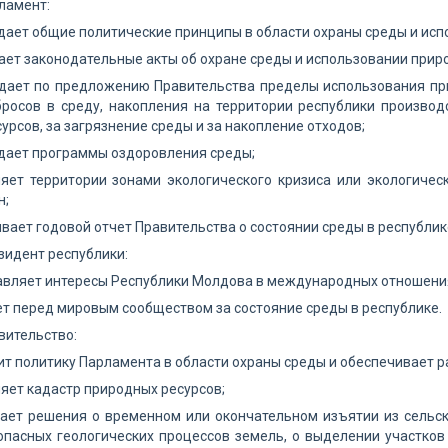
рламент:
дает общие политические принципы в области охраны среды и исп
ает законодательные акты об охране среды и использовании прир
ждает по предложению Правительства пределы использования пр
бросов в среду, накопления на территории республики произво
урсов, за загрязнение среды и за накопление отходов;
дает программы оздоровления среды;
яет территории зонами экологического кризиса или экологичес
н;
ивает годовой отчет Правительства о состоянии среды в республик
езидент республики:
авляет интересы Республики Молдова в международных отношения
ет перед мировым сообществом за состояние среды в республике.
авительство:
ит политику Парламента в области охраны среды и обеспечивает 
ляет кадастр природных ресурсов;
мает решения о временном или окончательном изъятии из сельс
пасных геологических процессов земель, о выделении участков 