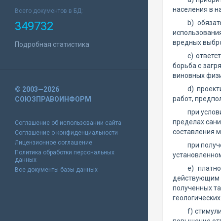
населения в н
Всего документов в БД:
b) обяза
349732
использовани
вредных выбро
Подробная статистика
с) ответс
борьба с загр
виновных физи
d) проек
© 2003—2026
работ, предпо
СОЮЗПРАВОИНФОРМ
при услов
пределах сани
Соглашение об использовании сайта
составления м
Соглашение о конфиденциальности
Лицензионное соглашение
при получ
Политика обработки персональных
установленном
данных
e) платн
Все документы базы данных
действующим 
полученных та
геологических
f) стимул