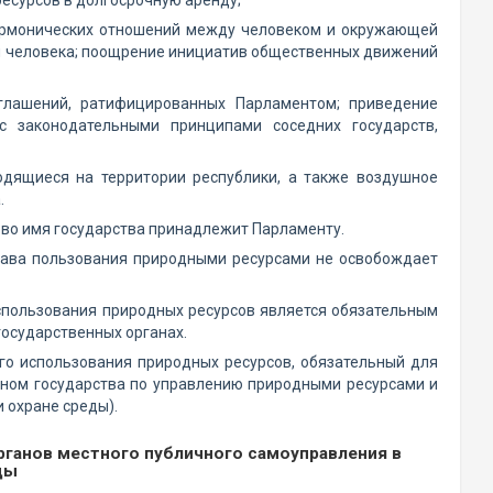
есурсов в долгосрочную аренду;
гармонических отношений между человеком и окружающей
ья человека; поощрение инициатив общественных движений
глашений, ратифицированных Парламентом; приведение
с законодательными принципами соседних государств,
аходящиеся на территории республики, а также воздушное
.
во имя государства принадлежит Парламенту.
рава пользования природными ресурсами не освобождает
использования природных ресурсов является обязательным
осударственных органах.
го использования природных ресурсов, обязательный для
ном государства по управлению природными ресурсами и
 охране среды).
органов местного публичного самоуправления в
ды