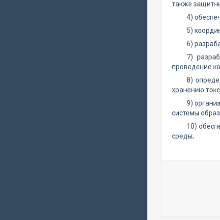
также защитны
4) обеспе
5) коорди
6) разраб
7) разра
проведение ко
8) опред
хранению токс
9) органи
системы образ
10) обесп
среды;