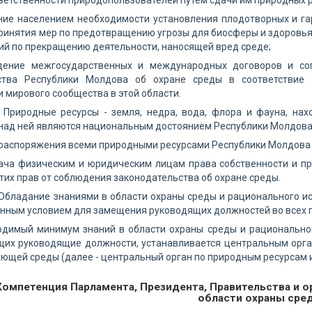
етственности природопользователей путем сдачи им природных р
ание населением необходимости установления плодотворных и 
принятия мер по предотвращению угрозы для биосферы и здоров
й по прекращению деятельности, наносящей вред среде;
дение межгосударственных и международных договоров и со
ства Республики Молдова об охране среды в соответствие 
и мирового сообщества в этой области.
1) Природные ресурсы - земля, недра, вода, флора и фауна, н
над ней являются национальным достоянием Республики Молдова
 распоряжения всеми природными ресурсами Республики Молдова 
дача физическим и юридическим лицам права собственности и п
тих прав от соблюдения законодательства об охране среды.
1) Обладание знаниями в области охраны среды и рационального 
ным условием для замещения руководящих должностей во всех г
ходимый минимум знаний в области охраны среды и рационально
щих руководящие должности, устанавливается центральным орга
ющей среды (далее - центральный орган по природным ресурсам и
I Компетенция Парламента, Президента, Правительства и 
области охраны сре