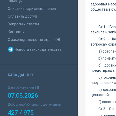
Помощь
здоровья насе
Описание тарифных планов
общества в б
Оплатить доступ
Вопросы и ответы
Ст.1. - В
Контакты
законов и зак
Ст.2. - 
О законодательстве стран СНГ
вопросам охра
Новости законодательства
а) обеспе
b) привит
с) дости
предотвращая 
БАЗА ДАННЫХ
d) охран
нарушающих э
Дата обновления БД:
e) сохран
07.08.2026
ценностей;
f) восста
Добавлено/обновлено документов:
Ст.3. - О
427 / 975
а) приори