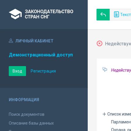
Текст
ЛИЧНЫЙ КАБИНЕТ
Недействующ
Демонстрационный доступ
Недейству
Вход
Регистрация
ИНФОРМАЦИЯ
Список изм
Поиск документов
Парламен
Описание базы данных
Охрана о