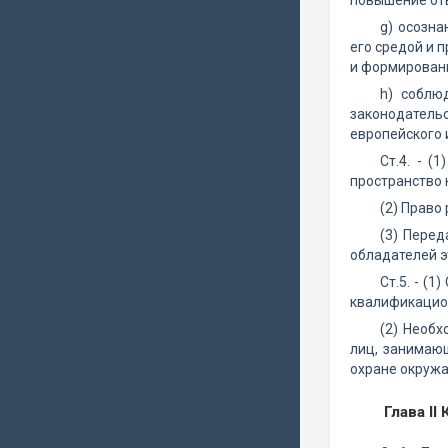
повышение отв
g) осозн
его средой и 
и формировани
h) соблю
законодатель
европейского 
Ст.4. - (
пространство 
(2) Право
(3) Пере
обладателей э
Ст.5. - (
квалификацион
(2) Необ
лиц, занимаю
охране окружа
Глава I