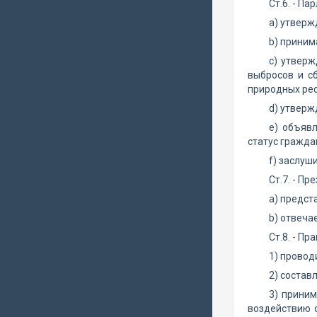
Ст.6. - Па
а) утверж
b) приним
с) утвер
выбросов и с
природных рес
d) утверж
е) объявл
статус гражда
f) заслуш
Ст.7. - Пр
а) предст
b) отвеча
Ст.8. - Пр
1) провод
2) состав
3) прини
воздействию о