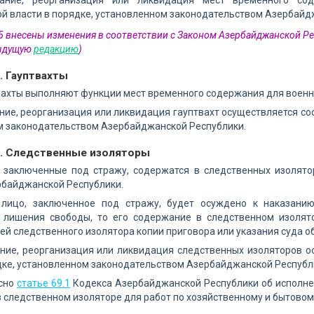
дание, реорганизация или ликвидация мест временного со
й власти в порядке, установленном законодательством Азербайд
 5 внесены изменения в соответствии с Законом Азербайджанской Ре
дыдущую
редакцию
)
. Гауптвахты
твахты выполняют функции мест временного содержания для воен
ание, реорганизация или ликвидация гауптвахт осуществляется с
м законодательством Азербайджанской Республики.
7. Следственные изоляторы
а, заключенные под стражу, содержатся в следственных изолят
рбайджанской Республики.
и лицо, заключенное под стражу, будет осуждено к наказан
 лишения свободы, то его содержание в следственном изолят
й следственного изолятора копии приговора или указания суда об
ание, реорганизация или ликвидация следственных изоляторов 
дке, установленном законодательством Азербайджанской Республ
асно
статье 69.1
Кодекса Азербайджанской Республики об исполнен
 следственном изоляторе для работ по хозяйственному и бытово