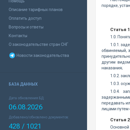
Помощь
порядке, уст
Описание тарифных планов
Оплатить доступ
Вопросы и ответы
Статья 
Контакты
1.0. Поня
О законодательстве стран СНГ
1.0.1. за
обвиняемый, 
Новости законодательства
принудительн
другим видом
наказания;
1.0.2. за
1.0.3. ос
БАЗА ДАННЫХ
1.0.4. з
задержанными
Дата обновления БД:
передавать и
06.08.2026
лицами путем 
Добавлено/обновлено документов:
Статья 
428 / 1021
Основной 