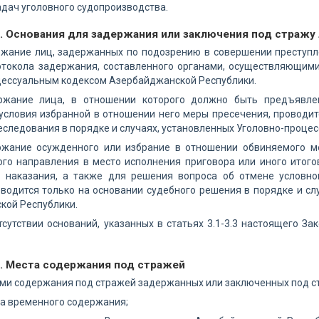
дач уголовного судопроизводства.
. Основания для задержания или заключения под стражу
ржание лиц, задержанных по подозрению в совершении преступл
отокола задержания, составленного органами, осуществляющими 
цессуальным кодексом Азербайджанской Республики.
ержание лица, в отношении которого должно быть предъявле
условия избранной в отношении него меры пресечения, проводит
еследования в порядке и случаях, установленных Уголовно-проц
ержание осужденного или избрание в отношении обвиняемого м
ого направления в место исполнения приговора или иного итого
 наказания, а также для решения вопроса об отмене условно
водится только на основании судебного решения в порядке и с
кой Республики.
отсутствии оснований, указанных в статьях 3.1-3.3 настоящего 
4. Места содержания под стражей
ами содержания под стражей задержанных или заключенных под с
ста временного содержания;