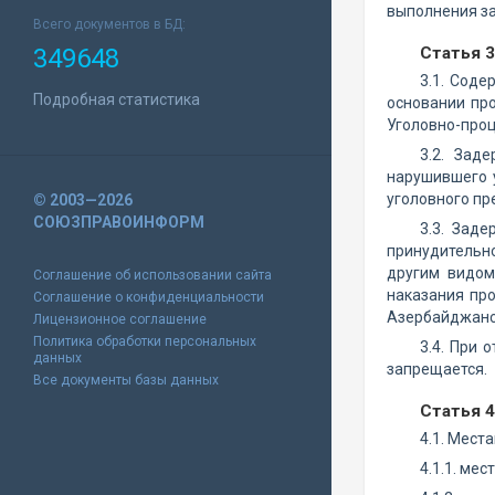
выполнения за
Всего документов в БД:
349648
Статья 3
3.1. Соде
Подробная статистика
основании пр
Уголовно-про
3.2. Зад
нарушившего 
уголовного пр
© 2003—2026
СОЮЗПРАВОИНФОРМ
3.3. Зад
принудительн
другим видом
Соглашение об использовании сайта
наказания про
Соглашение о конфиденциальности
Азербайджанс
Лицензионное соглашение
Политика обработки персональных
3.4. При 
данных
запрещается.
Все документы базы данных
Статья 
4.1. Мест
4.1.1. ме