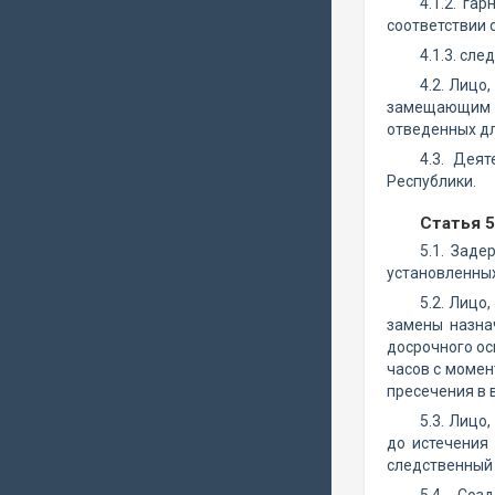
4.1.2. г
соответствии 
4.1.3. сл
4.2. Лицо
замещающим е
отведенных дл
4.3. Дея
Республики.
Статья 
5.1. Зад
установленны
5.2. Лицо
замены назна
досрочного ос
часов с момен
пресечения в 
5.3. Лицо
до истечения
следственный 