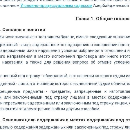
ановленном
Уголовно-процессуальным кодексом
Азербайджанской Р
Глава 1. Общие поло
1. Основные понятия
тия, используемые в настоящем Законе, имеют следующие значени
держанный - лицо, задержанное по подозрению в совершении прес
задержанный из-за нарушения условий избранной в отношении н
ого направления в место исполнения приговора или иного итог
 наказания, а также для решения вопроса об отмене условно
ключенный под стражу - обвиняемый, в отношении которого судом 
ужденный - лицо, в отношении которого вынесенный судом обвините
апрещенные предметы - предметы, запрещенные к изготовле
 или заключенными под стражу лицами в местах содержания
ли пересылать задержанным или заключенным под стражу лицам, 
сокрытия от досмотра или любым другим способом.
2. Основная цель содержания в местах содержания под с
целью содержания задержанных или заключенных под стражу лиц