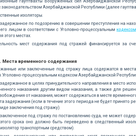
арнизонные гауптвахты Вооруженных сил Азербайджанской Респу
с законодательством Азербайджанской Республики (далее гауптва
едственные изоляторы.
, задержанное по подозрению в совершении преступления на нах
го лицом в соответствии с Уголовно-процессуальным
кодексом
я этого местах.
тельность мест содержания под стражей финансируется за сч
5. Места временного содержания
ержанные или заключенные под стражу лица содержатся в места
х Уголовно-процессуальным кодексом Азербайджанской Республи
, задержанное в целях принудительного направления в место испо
ченного наказания другим видом наказания, а также для решен
вобождения от наказания, может содержаться в месте временного 
та задержания (если в течение этого периода не будет принято 
виде заключения под стражу).
, заключенное под стражу по постановлению суда, не может соде
 этого срока оно должно быть переведено в следственный изоля
изолятор транспортным средством).