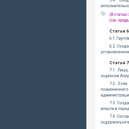
5.4. Соз
исполнительно
(В статью
(см. пре
Статья 6
6.1. Гауп
6.2. Созд
установленно
Статья 
7.1. Лиц
кодексом Азе
7.2. Есл
пожизненного
администрацие
7.3. Созд
власти в поря
7.4. Согл
содержаться в