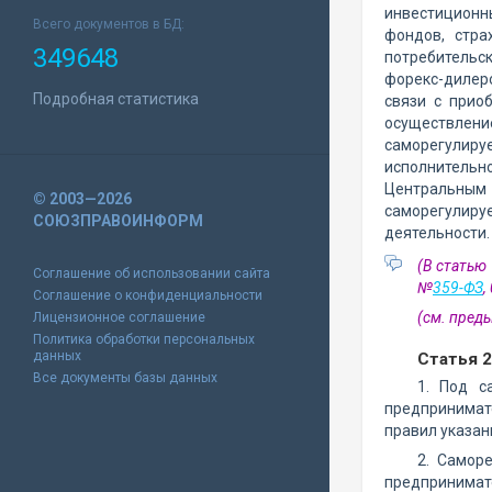
инвестиционн
Всего документов в БД:
фондов, стра
349648
потребительск
форекс-дилеро
Подробная статистика
связи с прио
осуществлен
саморегулир
исполнительн
Центральным 
© 2003—2026
саморегулир
СОЮЗПРАВОИНФОРМ
деятельности.
(В статью
Соглашение об использовании сайта
№
359-ФЗ
,
Соглашение о конфиденциальности
(см. пре
Лицензионное соглашение
Политика обработки персональных
данных
Статья 
Все документы базы данных
1. Под с
предпринимат
правил указан
2. Самор
предпринимат