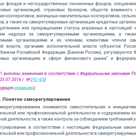
ых фондов и негосударственных пенсионных фондов, специализ
ховых организаций, страховых брокеров, обществ взаимного 
их кооперативов, жилищных накопительных кооперативов, сельск
в, а также на саморегулируемые организации кредитных организ
бретением или прекращением статуса указанных в настоящей ч
ием надзора за саморегулируемыми организациями, а так
уемыми организациями и их членами, клиентами членов са
ой власти, органами исполнительной власти субъектов Росс
банком Российской Федерации (Банком России), регулируются
уемых организациях в сфере финансового рынка" и федерал
 1 внесены изменения в соответствии с Федеральными законами Ро
 03.07.2016 г. №
292-ФЗ
)
дыдущую
редакцию
)
2. Понятие саморегулирования
аморегулированием понимается самостоятельная и инициатив
ельской или профессиональной деятельности и содержанием кот
ной деятельности, а также контроль за соблюдением требований у
егулирование в соответствии с настоящим Федеральным закон
ельской или профессиональной деятельности в саморегулируемые