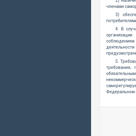
2) налич
членами само
3) обесп
потребителями
4. В слу
организации
соблюдением 
деятельности
предусмотрен
5. Требов
требования,
обязательным
некоммерческ
саморегулиру
Федеральном 