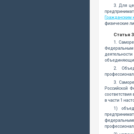
3. Для ц
предпринимат
Гражданским 
физические ли
Статья 
1. Самор
Федеральным 
деятельности 
объединяющие
2. Объе
профессионал
3. Самор
Российской 
соответствия
в части 1 наст
1) объе
предпринима
федеральным
профессиональ