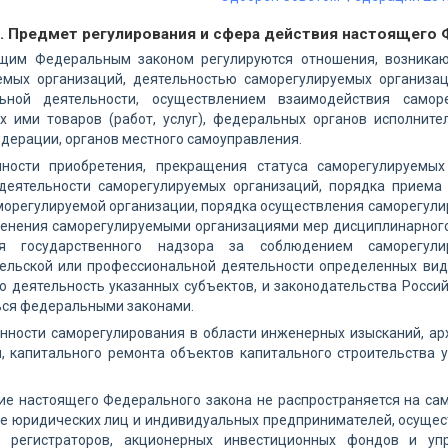
1. Предмет регулирования и сфера действия настоящего 
ящим Федеральным законом регулируются отношения, возника
емых организаций, деятельностью саморегулируемых организа
льной деятельности, осуществлением взаимодействия самор
х ими товаров (работ, услуг), федеральных органов исполните
дерации, органов местного самоуправления.
нности приобретения, прекращения статуса саморегулируемы
 деятельности саморегулируемых организаций, порядка прием
морегулируемой организации, порядка осуществления саморегул
менения саморегулируемыми организациями мер дисциплинарного 
ия государственного надзора за соблюдением саморегул
ельской или профессиональной деятельности определенных видо
о деятельность указанных субъектов, и законодательства Росси
ься федеральными законами.
енности саморегулирования в области инженерных изысканий, арх
и, капитального ремонта объектов капитального строительства 
ие настоящего Федерального закона не распространяется на са
 юридических лиц и индивидуальных предпринимателей, осущест
в, регистраторов, акционерных инвестиционных фондов и у