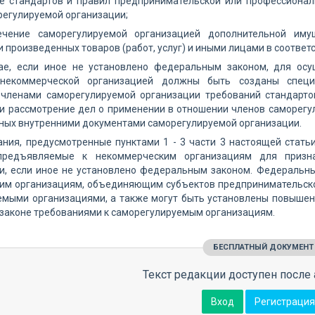
ие стандартов и правил предпринимательской или профессионал
регулируемой организации;
ечение саморегулируемой организацией дополнительной иму
 произведенных товаров (работ, услуг) и иными лицами в соответ
чае, если иное не установлено федеральным законом, для осу
 некоммерческой организацией должны быть созданы специ
членами саморегулируемой организации требований стандарто
 и рассмотрение дел о применении в отношении членов саморегу
ных внутренними документами саморегулируемой организации.
ания, предусмотренные пунктами 1 - 3 части 3 настоящей стат
 предъявляемые к некоммерческим организациям для призн
и, если иное не установлено федеральным законом. Федеральны
им организациям, объединяющим субъектов предпринимательской
емыми организациями, а также могут быть установлены повышен
законе требованиями к саморегулируемым организациям.
БЕСПЛАТНЫЙ ДОКУМЕНТ
Текст редакции доступен после 
Вход
Регистрация