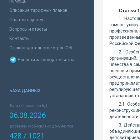
Помощь
Описание тарифных планов
Статья 
1. Насто
Оплатить доступ
саморегулиру
Вопросы и ответы
профессиона
произведенны
Контакты
Российской Фе
О законодательстве стран СНГ
2. Особе
организаций,
Новости законодательства
членства в са
членов и при
осуществлен
предпринимат
регулирующег
БАЗА ДАННЫХ
устанавливат
2.1. Особ
Дата обновления БД:
реконструкци
06.08.2026
деятельности.
3. Действ
Добавлено/обновлено документов:
объединяющие
428 / 1021
депозитарие