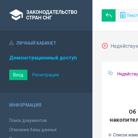
Текст
ЛИЧНЫЙ КАБИНЕТ
Недействующ
Демонстрационный доступ
Недейству
Вход
Регистрация
ИНФОРМАЦИЯ
Об 
накопител
Поиск документов
Описание базы данных
Список изм