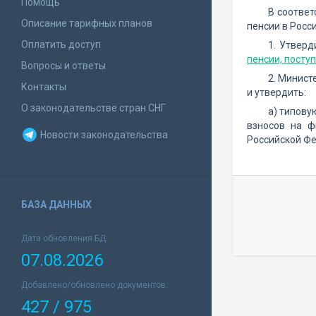
Помощь
В соответ
Описание тарифных планов
пенсии в Росс
Оплатить доступ
1. Утвер
пенсии, посту
Вопросы и ответы
2. Минист
Контакты
и утвердить:
О законодательстве стран СНГ
а) типову
взносов на ф
Новости законодательства
Российской Фе
БАЗА ДАННЫХ
Дата обновления БД:
07.08.2026
Добавлено/обновлено документов:
427 / 975