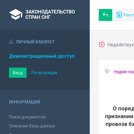
Текст
ЛИЧНЫЙ КАБИНЕТ
Недействующ
Демонстрационный доступ
Недейству
Вход
Регистрация
ИНФОРМАЦИЯ
О поряд
признании
Поиск документов
провоза б
Описание базы данных