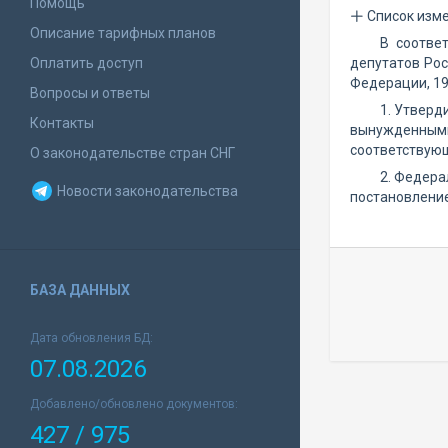
Помощь
Список изм
Описание тарифных планов
В соотве
Оплатить доступ
депутатов Рос
Федерации, 199
Вопросы и ответы
1. Утверд
Контакты
вынужденным
соответствую
О законодательстве стран СНГ
2. Федера
Новости законодательства
постановлени
БАЗА ДАННЫХ
Дата обновления БД:
07.08.2026
Добавлено/обновлено документов:
427 / 975