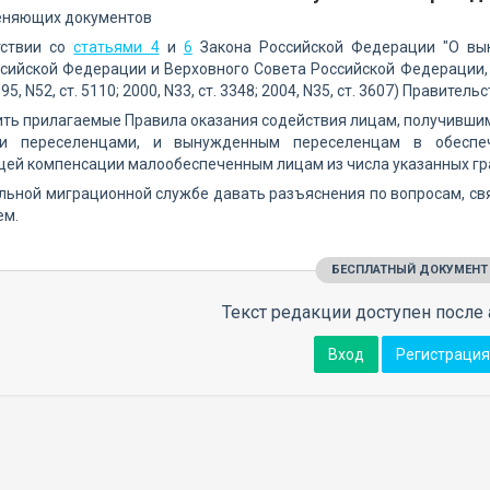
еняющих документов
тствии со
статьями 4
и
6
Закона Российской Федерации "О вы
сийской Федерации и Верховного Совета Российской Федерации, 1
5, N52, ст. 5110; 2000, N33, ст. 3348; 2004, N35, ст. 3607) Правит
ить прилагаемые Правила оказания содействия лицам, получившим
и переселенцами, и вынужденным переселенцам в обеспе
щей компенсации малообеспеченным лицам из числа указанных гр
льной миграционной службе давать разъяснения по вопросам, с
ем.
БЕСПЛАТНЫЙ ДОКУМЕНТ
Текст редакции доступен после 
Вход
Регистрация