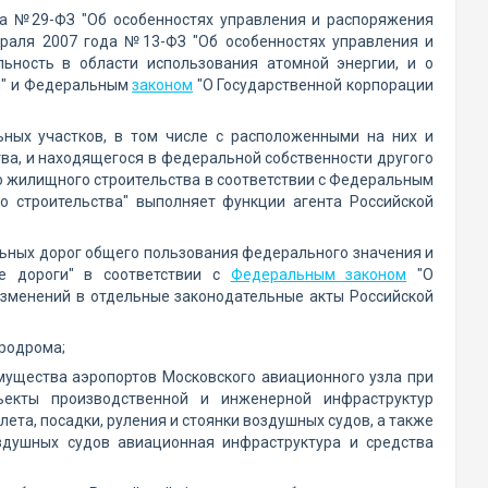
а №29-ФЗ "Об особенностях управления и распоряжения
раля 2007 года №13-ФЗ "Об особенностях управления и
ьность в области использования атомной энергии, и о
и" и Федеральным
законом
"О Государственной корпорации
ных участков, в том числе с расположенными на них и
а, и находящегося в федеральной собственности другого
ю жилищного строительства в соответствии с Федеральным
 строительства" выполняет функции агента Российской
льных дорог общего пользования федерального значения и
ые дороги" в соответствии с
Федеральным законом
"О
изменений в отдельные законодательные акты Российской
эродрома;
ущества аэропортов Московского авиационного узла при
ъекты производственной и инженерной инфраструктур
ета, посадки, руления и стоянки воздушных судов, а также
здушных судов авиационная инфраструктура и средства