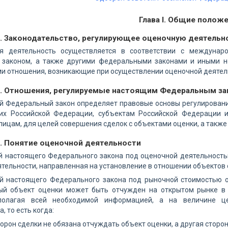
Глава I. Общие полож
1. Законодательство, регулирующее оценочную деятельн
я деятельность осуществляется в соответствии с междунар
законом, а также другими федеральными законами и иными н
и отношения, возникающие при осуществлении оценочной деятел
2. Отношения, регулируемые настоящим Федеральным з
й Федеральный закон определяет правовые основы регулировани
х Российской Федерации, субъектам Российской Федерации 
ицам, для целей совершения сделок с объектами оценки, а также 
3. Понятие оценочной деятельности
й настоящего Федерального закона под оценочной деятельность
тельности, направленная на установление в отношении объектов 
й настоящего Федерального закона под рыночной стоимостью о
ый объект оценки может быть отчужден на открытом рынке в 
сполагая всей необходимой информацией, а на величине ц
, то есть когда:
торон сделки не обязана отчуждать объект оценки, а другая сторо