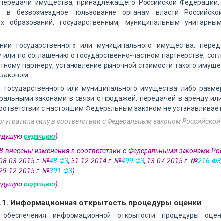
 передачи имущества, принадлежащего Российской Федерации
м, в безвозмездное пользование органам власти Российск
ых образований, государственным, муниципальным унитарны
нии государственного или муниципального имущества, пере
у или по соглашению о государственно-частном партнерстве, со
тному партнеру, установление рыночной стоимости такого имущес
законом.
а государственного или муниципального имущества либо размер
ральными законами в связи с продажей, передачей в аренду ил
оответствии с настоящим Федеральным законом не устанавливает
ая утратила силу в соответствии с Федеральным законом Российской 
дыдущую
редакцию
)
 8 внесены изменения в соответствии с Федеральными законами Ро
 08.03.2015 г. №
48-ФЗ
, 31.12.2014 г. №
499-ФЗ
, 13.07.2015 г. №
216-ФЗ
 29.12.2015 г. №
391-ФЗ
)
дыдущую
редакцию
)
8.1. Информационная открытость процедуры оценки
 обеспечения информационной открытости процедуры оцен