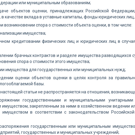
едерации или муниципальным образованиям;
даче объектов оценки, принадлежащих Российской Федерации
 в качестве вклада в уставные капиталы, фонды юридических лиц,
ри возникновении спора о стоимости объекта оценки, в том числе:
онализации имущества;
ечном кредитовании физических лиц и юридических лиц в случа
влении брачных контрактов и разделе имущества разводящихся су
новения спора о стоимости этого имущества;
ии имущества для государственных или муниципальных нужд;
едении оценки объектов оценки в целях контроля за правильн
логооблагаемой базы.
настоящей статьи не распространяется на отношения, возникающ
оряжении государственными и муниципальными унитарными 
имуществом, закрепленным за ними в хозяйственном ведении ил
 имуществом в соответствии с законодательством Российской
 распоряжения государственным или муниципальным имущество
дприятий, государственных и муниципальных учреждений;