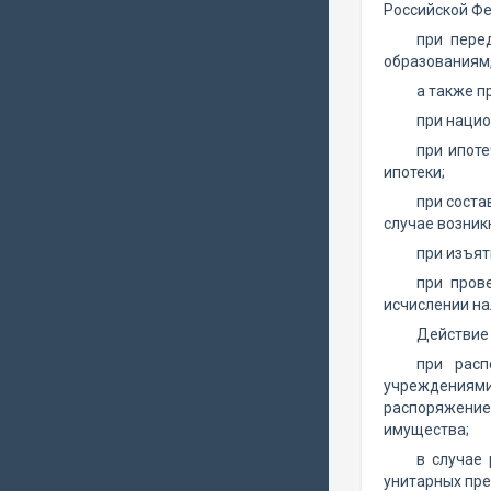
Российской Ф
при пере
образованиям,
а также п
при наци
при ипот
ипотеки;
при соста
случае возник
при изъят
при пров
исчислении на
Действие 
при расп
учреждениями 
распоряжение
имущества;
в случае
унитарных пре