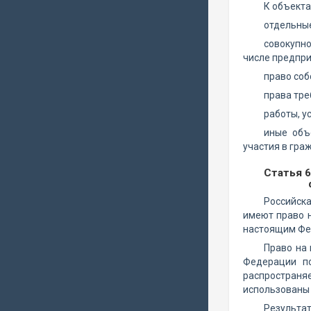
К объекта
отдельные
совокупно
числе предпри
право соб
права тре
работы, у
иные объ
участия в гра
Статья 
Российск
имеют право 
настоящим Фе
Право на 
Федерации по
распространя
использованы 
Результа