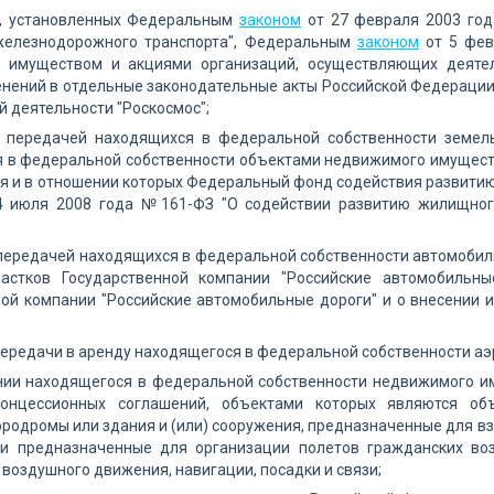
х, установленных Федеральным
законом
от 27 февраля 2003 год
елезнодорожного транспорта", Федеральным
законом
от 5 фев
 имуществом и акциями организаций, осуществляющих деятел
енений в отдельные законодательные акты Российской Федераци
й деятельности "Роскосмос";
с передачей находящихся в федеральной собственности земель
 в федеральной собственности объектами недвижимого имуществ
я и в отношении которых Федеральный фонд содействия развити
 июля 2008 года №161-ФЗ "О содействии развитию жилищного
 передачей находящихся в федеральной собственности автомоби
астков Государственной компании "Российские автомобильн
ной компании "Российские автомобильные дороги" и о внесении 
передачи в аренду находящегося в федеральной собственности а
нии находящегося в федеральной собственности недвижимого им
концессионных соглашений, объектами которых являются об
эродромы или здания и (или) сооружения, предназначенные для взл
и предназначенные для организации полетов гражданских во
воздушного движения, навигации, посадки и связи;