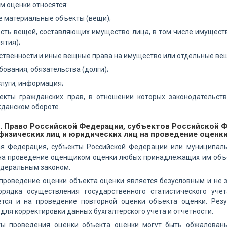
м оценки относятся:
 материальные объекты (вещи);
сть вещей, составляющих имущество лица, в том числе имущест
ятия);
ственности и иные вещные права на имущество или отдельные вещ
бования, обязательства (долги);
слуги, информация;
екты гражданских прав, в отношении которых законодательст
жданском обороте.
6. Право Российской Федерации, субъектов Российской 
физических лиц и юридических лиц на проведение оцен
ая Федерация, субъекты Российской Федерации или муниципаль
на проведение оценщиком оценки любых принадлежащих им объек
деральным законом.
проведение оценки объекта оценки является безусловным и не 
рядка осуществления государственного статистического учет
ется и на проведение повторной оценки объекта оценки. Рез
для корректировки данных бухгалтерского учета и отчетности.
ты проведения оценки объекта оценки могут быть обжалован