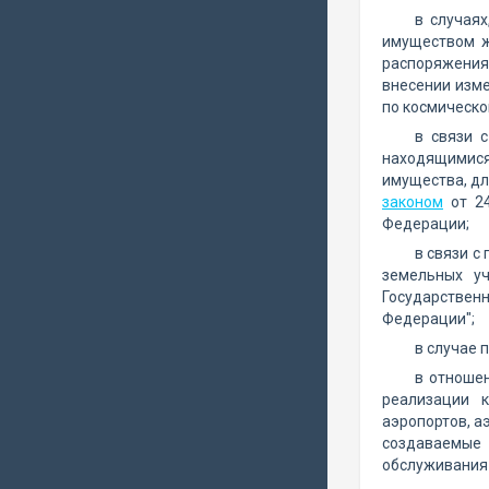
в случая
имуществом ж
распоряжения
внесении изм
по космическо
в связи 
находящимися
имущества, дл
законом
от 24
Федерации;
в связи с
земельных уч
Государствен
Федерации";
в случае 
в отноше
реализации 
аэропортов, а
создаваемые 
обслуживания 