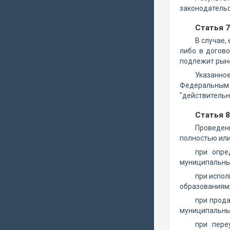
законодатель
Статья 
В случае,
либо в догов
подлежит рыно
Указанно
Федеральным 
"действительн
Статья 
Проведен
полностью или
при опре
муниципальным
при испо
образованиям,
при прод
муниципальны
при пере