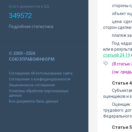
стороны с
Всего документов в БД:
объект оц
349572
цена сде
Подробная статистика
сторон сделки
платеж за
Под кадас
или в результ
© 2003—2026
статьей 24.19
СОЮЗПРАВОИНФОРМ
(В статью
(см. пре
Соглашение об использовании сайта
Соглашение о конфиденциальности
Статья 
Лицензионное соглашение
Субъекта
Политика обработки персональных
данных
оценщиков и з
Все документы базы данных
Оценщик 
трудового до
Федерального 
Статья 