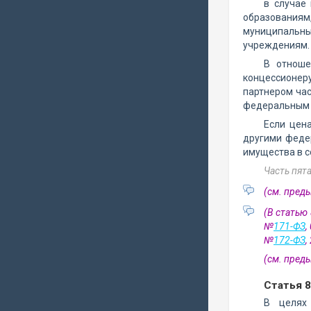
в случае
образования
муниципальн
учреждениям.
В отноше
концессионер
партнером час
федеральным 
Если цен
другими феде
имущества в с
Часть пят
(см. пре
(В статью
№
171-ФЗ
,
№
172-ФЗ
,
(см. пре
Статья 
В целях