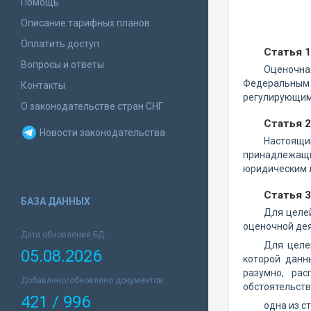
Помощь
Описание тарифных планов
Оплатить доступ
Статья 
Вопросы и ответы
Оценочна
Федеральным 
Контакты
регулирующим
О законодательстве стран СНГ
Статья 
Новости законодательства
Настоящи
принадлежащи
юридическим л
Статья 
БАЗА ДАННЫХ
Для целе
оценочной дея
Дата обновления БД:
Для целе
05.08.2026
которой данн
разумно, ра
Добавлено/обновлено документов:
обстоятельства
421 / 996
одна из с