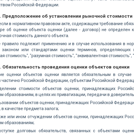
ством Российской Федерации.
7. Предположение об установлении рыночной стоимости
 если в нормативном правовом акте, содержащем требование обяз
оре об оценке объекта оценки (далее - договор) не определен 
чная стоимость данного объекта.
е правило подлежит применению и в случае использования в но
законом или стандартами оценки терминов, определяющих в
ая стоимость", "разумная стоимость", "эквивалентная стоимость", 
8. Обязательность проведения оценки объектов оценки
ие оценки объектов оценки является обязательным в случае
 частично Российской Федерации, субъектам Российской Федерац
делении стоимости объектов оценки, принадлежащих Россий
 образованиям, в целях их приватизации, передачи в доверитель
льзовании объектов оценки, принадлежащих Российской Федерац
 в качестве предмета залога;
аже или ином отчуждении объектов оценки, принадлежащих Росс
м образованиям;
уступке долговых обязательств, связанных с объектами оце