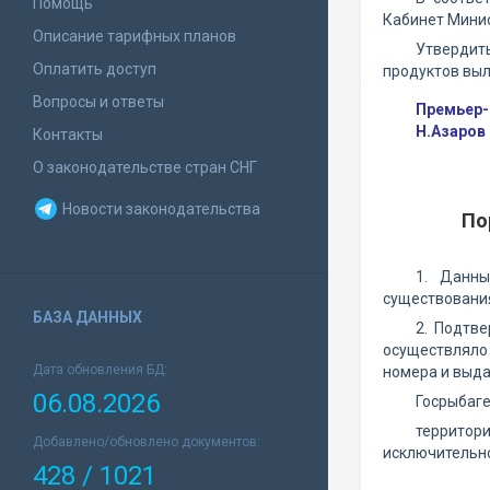
Помощь
Кабинет Минис
Описание тарифных планов
Утвердит
Оплатить доступ
продуктов выл
Вопросы и ответы
Премьер-
Н.Азаров
Контакты
О законодательстве стран СНГ
Новости законодательства
По
1. Данны
существования
БАЗА ДАННЫХ
2. Подтв
осуществляло
Дата обновления БД:
номера и выда
06.08.2026
Госрыбаге
территор
Добавлено/обновлено документов:
исключительно
428 / 1021