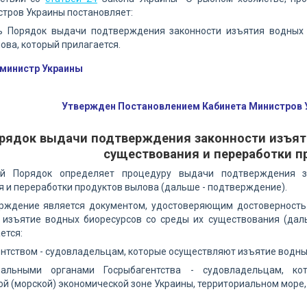
тров Украины постановляет:
ь Порядок выдачи подтверждения законности изъятия водных 
ова, который прилагается.
министр Украины
Утвержден Постановлением Кабинета Министров У
рядок выдачи подтверждения законности изъяти
существования и переработки п
й Порядок определяет процедуру выдачи подтверждения з
 и переработки продуктов вылова (дальше - подтверждение).
ерждение является документом, удостоверяющим достоверность
 изъятие водных биоресурсов со среды их существования (даль
ется:
нтством - судовладельцам, которые осуществляют изъятие водны
иальными органами Госрыбагентства - судовладельцам, к
й (морской) экономической зоне Украины, территориальном море,