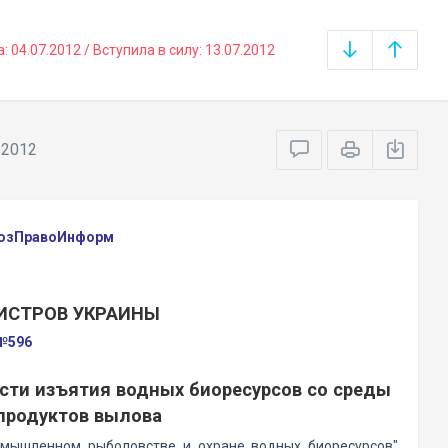
04.07.2012 / Вступила в силу: 13.07.2012
.2012
оюзПравоИнформ
ИСТРОВ УКРАИНЫ
 №596
ти изъятия водных биоресурсов со среды
 продуктов вылова
омышленном рыболовстве и охране водных биоресурсов"