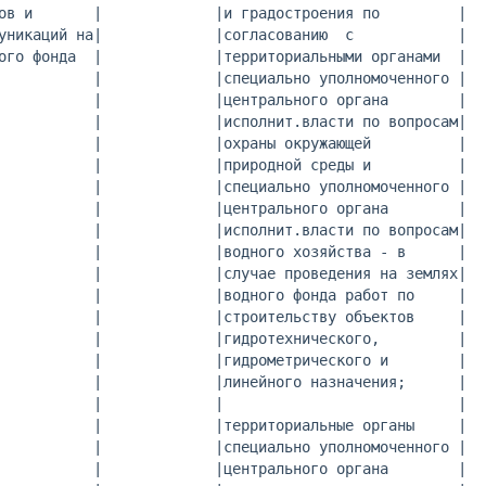
ов и       |             |и градостроения по         |

уникаций на|             |согласованию  с            |

ого фонда  |             |территориальными органами  |

           |             |специально уполномоченного |

           |             |центрального органа        |

           |             |исполнит.власти по вопросам|

           |             |охраны окружающей          |

           |             |природной среды и          |

           |             |специально уполномоченного |

           |             |центрального органа        |

           |             |исполнит.власти по вопросам|

           |             |водного хозяйства - в      |

           |             |случае проведения на землях|

           |             |водного фонда работ по     |

           |             |строительству объектов     |

           |             |гидротехнического,         |

           |             |гидрометрического и        |

           |             |линейного назначения;      |

           |             |                           |

           |             |территориальные органы     |

           |             |специально уполномоченного |

           |             |центрального органа        |
