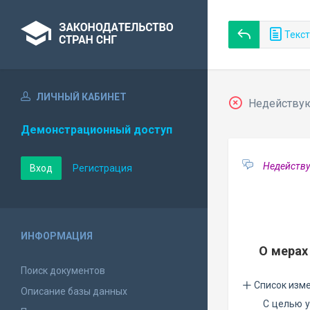
Текст
ЛИЧНЫЙ КАБИНЕТ
Недействующ
Демонстрационный доступ
Недейству
Вход
Регистрация
ИНФОРМАЦИЯ
О мерах
Поиск документов
Список изм
Описание базы данных
С целью 