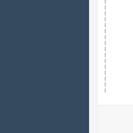
|           
|           
|           
|           
|           
|           
|           
|           
|           
|           
|           
|           
|           
|           
|           
|       