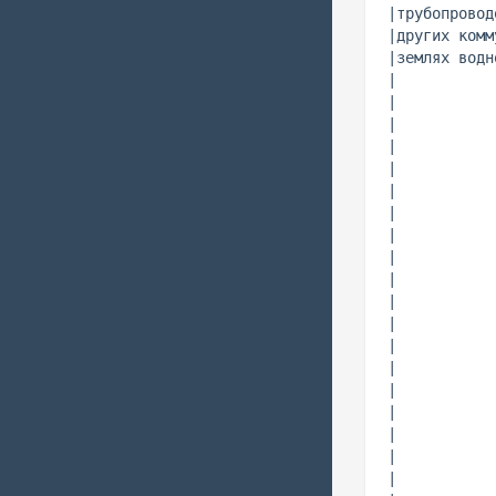
|трубопровод
|других комм
|землях водн
|           
|           
|           
|           
|           
|           
|           
|           
|           
|           
|           
|           
|           
|           
|           
|           
|           
|           
|           