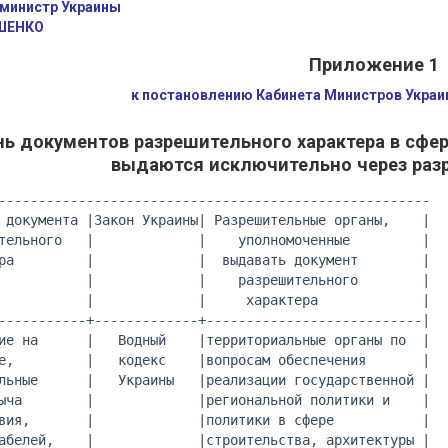
министр Украины
ШЕНКО
Приложение 1
к постановлению Кабинета Министров Украин
ь документов разрешительного характера в сфе
выдаются исключительно через раз
------------------------------------------------------

 документа |Закон Украины| Разрешительные органы,    |

тельного   |             |    уполномоченные         |

ра         |             |  выдавать документ        |

           |             |    разрешительного        |

           |             |     характера             |

-----------+-------------+---------------------------|

ие на      |   Водный    |территориальные органы по  |

е,         |   кодекс    |вопросам обеспечения       |

льные      |   Украины   |реализации государственной |

ыча        |             |региональной политики и    |

вия,       |             |политики в сфере           |

абелей,    |             |строительства, архитектуры |
