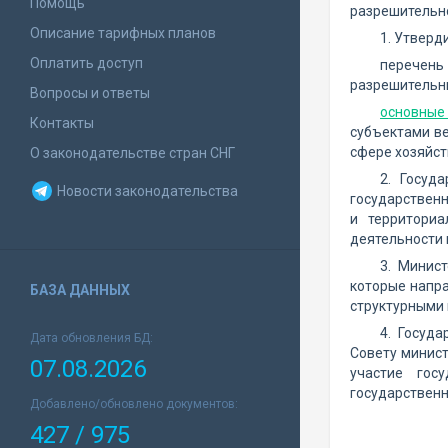
Помощь
разрешительно
Описание тарифных планов
1. Утверд
Оплатить доступ
перечень
разрешительны
Вопросы и ответы
основные
Контакты
субъектами в
сфере хозяйст
О законодательстве стран СНГ
2. Госуд
Новости законодательства
государствен
и территориа
деятельности 
3. Минис
которые напр
БАЗА ДАННЫХ
структурными 
4. Госуд
Дата обновления БД:
Совету минис
07.08.2026
участие гос
государственн
Добавлено/обновлено документов:
427 / 975