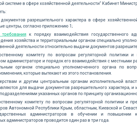
й системе в сфере хозяйственной деятельности" Кабинет Минист
ить:
 документов разрешительного характера в сфере хозяйственно
е центры, согласно приложению 1;
 требования
к порядку взаимодействия государственного ад
едения хозяйства и территориальным органом специально уполно
венной деятельности относительно выдачи документов разрешите
арственному комитету по вопросам регуляторной политики и
ном администраторе и порядок его взаимодействия с местными р
льным органом специально уполномоченного органа по вопр
изменения, которые вытекают из этого постановления.
терствам и другим центральным органам исполнительной власт
авляются для выдачи документов разрешительного характера, и 
подразделениями указанных органов по принципу организационно
арственному комитету по вопросам регуляторной политики и пр
тров Автономной Республики Крым, областным, Киевской и Севас
ударственных администраторов в обучении и повышении 
ых администраторов проводится один раз в три года.