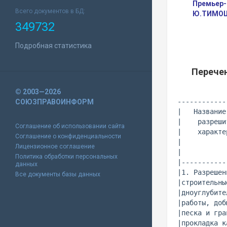
Премьер-
Всего документов в БД:
Ю.ТИМО
349732
Подробная статистика
Перечен
© 2003—2026
------------
СОЮЗПРАВОИНФОРМ
|   Название
|    разреши
Соглашение об использовании сайта
|    характе
Соглашение о конфиденциальности
|           
Лицензионное соглашение
|           
Политика обработки персональных
|-----------
данных
|1. Разрешен
Все документы базы данных
|строительны
|дноуглубите
|работы, доб
|песка и гра
|прокладка к