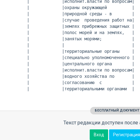
           |             |исполнит.власти по вопросам|

           |             |охраны окружающей          |

           |             |природной среды - в        |

           |             |случае  проведения работ на|

           |             |землях прибрежных защитных |

           |             |полос морей и на землях,   |

           |             |занятых морями;            |

           |             |                           |

           |             |территориальные органы     |

           |             |специально уполномоченного |

           |             |центрального органа        |

           |             |исполнит.власти по вопросам|

           |             |водного хозяйства по       |

           |             |согласованию  с            |

           |             |территориальными органами  |

БЕСПЛАТНЫЙ ДОКУМЕНТ
Текст редакции доступен после 
Вход
Регистрация