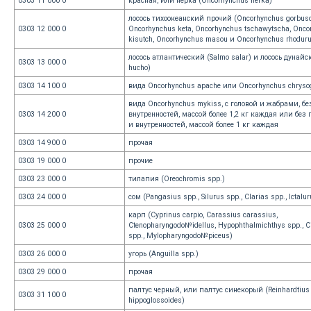
0303 11 000 0
красная, или нерка (Oncorhynchus nerka)
лосось тихоокеанский прочий (Oncorhynchus gorbusc
0303 12 000 0
Oncorhynchus keta, Oncorhynchus tschawytscha, Onco
kisutch, Oncorhynchus masou и Oncorhynchus rhodur
лосось атлантический (Salmo salar) и лосось дунай
0303 13 000 0
hucho)
0303 14 100 0
вида Oncorhynchus apache или Oncorhynchus chryso
вида Oncorhynchus mykiss, с головой и жабрами, бе
0303 14 200 0
внутренностей, массой более 1,2 кг каждая или без 
и внутренностей, массой более 1 кг каждая
0303 14 900 0
прочая
0303 19 000 0
прочие
0303 23 000 0
тилапия (Oreochromis spp.)
0303 24 000 0
сом (Pangasius spp., Silurus spp., Clarias spp., Ictalu
карп (Cyprinus carpio, Carassius carassius,
0303 25 000 0
Ctenopharyngodo№idellus, Hypophthalmichthys spp., C
spp., Mylopharyngodo№piceus)
0303 26 000 0
угорь (Anguilla spp.)
0303 29 000 0
прочая
палтус черный, или палтус синекорый (Reinhardtius
0303 31 100 0
hippoglossoides)