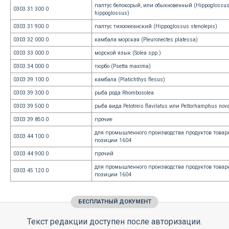
палтус белокорый, или обыкновенный (Hippoglossu
0303 31 300 0
hippoglossus)
0303 31 900 0
палтус тихоокеанский (Hippoglossus stenolepis)
0303 32 000 0
камбала морская (Pleuronectes platessa)
0303 33 000 0
морской язык (Solea spp.)
0303 34 000 0
тюрбо (Psetta maxima)
0303 39 100 0
камбала (Platichthys flesus)
0303 39 300 0
рыба рода Rhombosolea
0303 39 500 0
рыба вида Pelotreis flavilatus или Peltorhamphus nov
0303 39 850 0
прочие
для промышленного производства продуктов товар
0303 44 100 0
позиции 1604
0303 44 900 0
прочий
для промышленного производства продуктов товар
0303 45 120 0
позиции 1604
БЕСПЛАТНЫЙ ДОКУМЕНТ
Текст редакции доступен после авторизации.