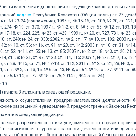
 Внести изменения и дополнения в следующие законодательные ак
жданский
кодекс
Республики Казахстан (Общая часть) от 27 дека
4 г., № 23-24 (приложение); 1995 г., № 15-16, ст. 109; № 20, ст. 1
т. 274; № 19, ст. 370; 1997 г., № 1-2, ст. 8; № 5, ст. 55; № 12, ст. 183, 1
№ 17-18, ст. 224, 225; № 23, ст. 429; 1999 г., № 20, ст. 727, 731; № 23, ст
18, ст. 240; № 24, ст. 338; 2002 г., № 2, ст. 17; № 10, ст. 102; 2003 г., №
. 42; № 10, ст. 56; № 16, ст. 91; № 23, ст. 142; 2005 г., № 10, ст. 31; № 14, 
0, ст. 52; № 11, ст. 55; № 13, ст. 85; 2007 г., № 2, ст. 18; № 3, ст. 20, 21;
-14, ст. 58; № 21, ст. 97; № 23, ст. 114, 115; 2009 г., № 2-3, ст. 7, 16, 18; 
7, ст. 28; № 15, ст. 71; № 17-18, ст. 112; 2011 г., № 2, ст. 21, 28; № 3, ст.
1, ст. 5; № 2, ст. 13, 15; № 6, ст. 43; № 8, ст. 64; № 10, ст. 77; № 11, ст. 
 ст. 56; № 14, ст. 72; № 15, ст. 76; 2014 г., № 4-5, ст. 24):
е 10:
1) пункта 3 изложить в следующей редакции:
ожностью осуществления предпринимательской деятельности б
кроме разрешений и уведомлений, предусмотренных Законом Респу
зложить в следующей редакции:
новление разрешительного или уведомительного порядка произв
" в зависимости от уровня опасности деятельности или действ
еды, собственности, обеспечения национальной безопасности и 