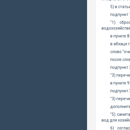
5) в стать
подпункт 
"1) сбр
водохозяйстве
в пункте 8
в абзаце 
слово "оч
после сло
подпункт 
"3) переч
в пункте 9
подпункт 
"3) переч
дополнить
"5) сани
вод для хозяй
6) согла