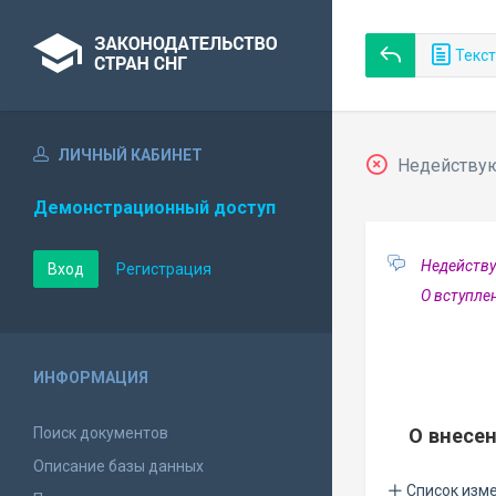
Текст
ЛИЧНЫЙ КАБИНЕТ
Недействующ
Демонстрационный доступ
Недейству
Вход
Регистрация
О вступле
ИНФОРМАЦИЯ
Поиск документов
О внесе
Описание базы данных
Список изм