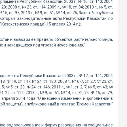
амента Республики Казахстан, 2003 г., № 16, ст. 140; 2004
. 20; 2008 г., № 23, ст. 114; 2009 г., № 18, ст. 84; 2010 г., № 5, ст.
5; № 15, ст. 97; 2013 г., № 9, ст. 51; № 14, ст. 75; Закон Республики
екоторые законодательные акты Республики Казахстан по
Казахстанская правда" 15 апреля 2014 г.):
стан и вывоз за ее пределы объектов растительного мира,
их и находящихся под угрозой исчезновения;";
ламента Республики Казахстан, 2003 г., № 17, ст. 141; 2004
т. 18; № 19, ст. 147; № 24, ст. 180; 2008 г., № 6-7, ст. 27; № 23, ст.
 5; № 5, ст. 23; № 24, ст. 146; 2011 г., № 1, ст. 2, 7; № 5, ст. 43; №
21-22, ст. 124; 2013 г., № 9, ст. 51; № 14, ст. 72, 75; № 15, ст. 79,
от 11 апреля 2014 года "О внесении изменений и дополнений в
й защиты", опубликованный в газетах "Егемен Казакстан"
ьное водопользование и форму разрешения на специальное