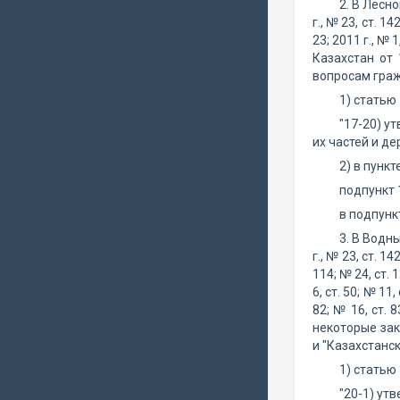
2. В Лесн
г., № 23, ст. 142
23; 2011 г., № 1
Казахстан от
вопросам граж
1) статью
"17-20) у
их частей и де
2) в пункт
подпункт 
в подпунк
3. В Водн
г., № 23, ст. 142
114; № 24, ст. 12
6, ст. 50; № 11,
82; № 16, ст. 
некоторые зак
и "Казахстанск
1) статью
"20-1) ут