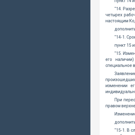
пункт 14 
"14. Разр
четырех рабо
настоящим Код
дополнить
"14-1. Ср
пункт 15 
"15. Изме
его наличии
специальное в
Заявлени
произошедши
изменении ег
индивидуальн
При перео
правом верхне
Изменение
дополнить
"15-1. В 