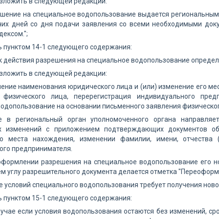
изложить в следующей редакции:
ешение на специальное водопользование выдается региональным
чих дней со дня подачи заявления со всеми необходимыми доку
ексом.";
 пунктом 14-1 следующего содержания:
ок действия разрешения на специальное водопользование определяе
изложить в следующей редакции:
нение наименования юридического лица и (или) изменение его ме
) физического лица, перерегистрация индивидуального пре
одопользование на основании письменного заявления физическог
е в региональный орган уполномоченного органа направляе
х изменений с приложением подтверждающих документов об
о места нахождения, изменении фамилии, имени, отчества (
ого предпринимателя.
формлении разрешения на специальное водопользование его ном
м углу разрешительного документа делается отметка "Переоформ
 условий специального водопользования требует получения ново
 пунктом 15-1 следующего содержания:
случае если условия водопользования остаются без изменений, с