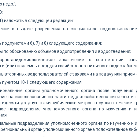
 недр.";
0:
1) изложить в следующей редакции:
ление о выдаче разрешения на специальное водопользование
 подпунктами 6), 7) и 8) следующего содержания:
ты по обоснованию объемов водопотребления и водоотведения;
арно-эпидемиологическое заключение о соответствии сан
 и (или) подземных вод для хозяйственно-питьевого водоснабжен
нь вторичных водопользователей с заявками на подачу или прием с
 пунктом 10-1 следующего содержания:
егиональные органы уполномоченного органа после получения
ние на использование из части недр хозяйственно-питьевых и 
ятидесяти до двух тысяч кубических метров в сутки в течение 
ное подразделение уполномоченного органа по изучению и и
ния.
альные подразделения уполномоченного органа по изучению и и
 региональный орган уполномоченного органа положительное либо