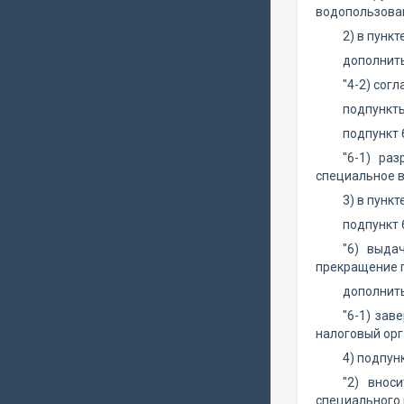
водопользован
2) в пункт
дополнить
"4-2) сог
подпункты
подпункт 
"6-1) ра
специальное в
3) в пункт
подпункт 
"6) выда
прекращение п
дополнить
"6-1) зав
налоговый орга
4) подпун
"2) внос
специального 