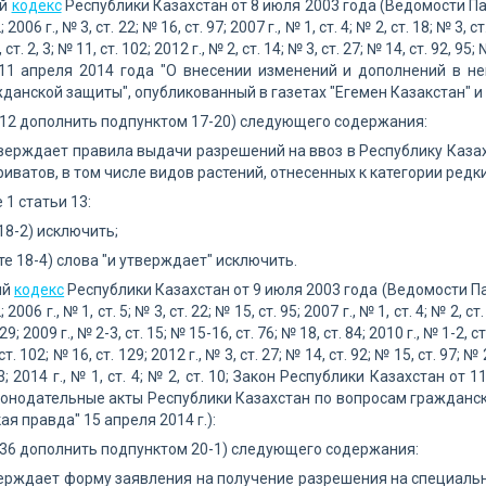
ой
кодекс
Республики Казахстан от 8 июля 2003 года (Ведомости Парл
; 2006 г., № 3, ст. 22; № 16, ст. 97; 2007 г., № 1, ст. 4; № 2, ст. 18; № 3, ст
, ст. 2, 3; № 11, ст. 102; 2012 г., № 2, ст. 14; № 3, ст. 27; № 14, ст. 92, 9
 11 апреля 2014 года "О внесении изменений и дополнений в н
данской защиты", опубликованный в газетах "Егемен Казакстан" и "
 12 дополнить подпунктом 17-20) следующего содержания:
тверждает правила выдачи разрешений на ввоз в Республику Казах
риватов, в том числе видов растений, отнесенных к категории редк
е 1 статьи 13:
18-2) исключить;
те 18-4) слова "и утверждает" исключить.
ый
кодекс
Республики Казахстан от 9 июля 2003 года (Ведомости Пар
; 2006 г., № 1, ст. 5; № 3, ст. 22; № 15, ст. 95; 2007 г., № 1, ст. 4; № 2, с
9; 2009 г., № 2-3, ст. 15; № 15-16, ст. 76; № 18, ст. 84; 2010 г., № 1-2, ст.
 ст. 102; № 16, ст. 129; 2012 г., № 3, ст. 27; № 14, ст. 92; № 15, ст. 97; № 
83; 2014 г., № 1, ст. 4; № 2, ст. 10; Закон Республики Казахстан 
онодательные акты Республики Казахстан по вопросам гражданско
ая правда" 15 апреля 2014 г.):
 36 дополнить подпунктом 20-1) следующего содержания:
верждает форму заявления на получение разрешения на специал