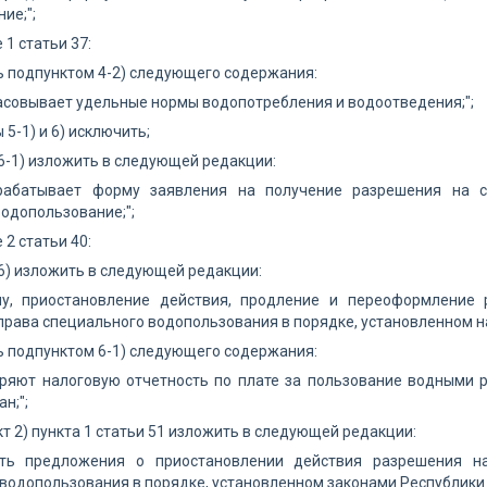
ие;";
е 1 статьи 37:
 подпунктом 4-2) следующего содержания:
ласовывает удельные нормы водопотребления и водоотведения;";
 5-1) и 6) исключить;
6-1) изложить в следующей редакции:
зрабатывает форму заявления на получение разрешения на 
одопользование;";
е 2 статьи 40:
6) изложить в следующей редакции:
чу, приостановление действия, продление и переоформление
рава специального водопользования в порядке, установленном н
 подпунктом 6-1) следующего содержания:
еряют налоговую отчетность по плате за пользование водными 
н;";
кт 2) пункта 1 статьи 51 изложить в следующей редакции:
ить предложения о приостановлении действия разрешения н
водопользования в порядке, установленном законами Республики 