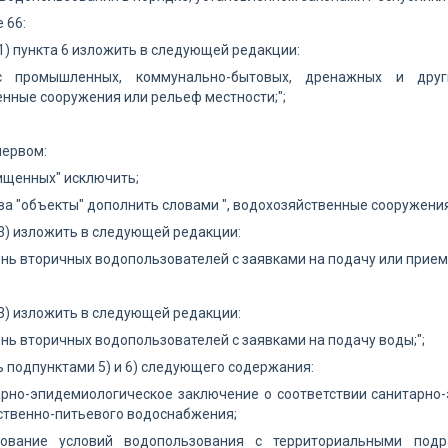
е 66:
1) пункта 6 изложить в следующей редакции:
ос промышленных, коммунально-бытовых, дренажных и дру
нные сооружения или рельеф местности;";
:
первом:
ищенных" исключить;
ва "объекты" дополнить словами ", водохозяйственные сооружения
3) изложить в следующей редакции:
ень вторичных водопользователей с заявками на подачу или прием 
:
3) изложить в следующей редакции:
ень вторичных водопользователей с заявками на подачу воды;";
 подпунктами 5) и 6) следующего содержания:
тарно-эпидемиологическое заключение о соответствии санитарн
ственно-питьевого водоснабжения;
сование условий водопользования с территориальными под