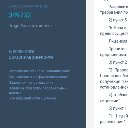
Всего документов в БД:
Разрешите
требования по
349732
2) пункт 
Подробная статистика
"5. Если 
право осущест
Лицензия 
Правите
© 2003—2026
предпринимате
СОЮЗПРАВОИНФОРМ
3) пункт 
"2. Право
Соглашение об использовании сайта
Правоспособно
Соглашение о конфиденциальности
получения та
Лицензионное соглашение
установленном
Политика обработки персональных
данных
4) в абза
Все документы базы данных
лицензии";
5) пункт 
"1. Неде
разрешения.".