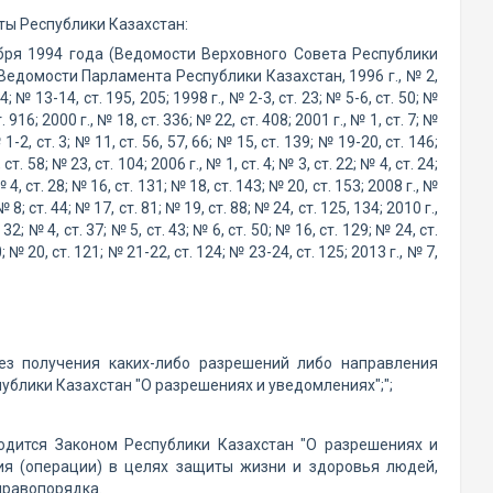
ты Республики Казахстан:
бря 1994 года (Ведомости Верховного Совета Республики
21; Ведомости Парламента Республики Казахстан, 1996 г., № 2,
84; № 13-14, ст. 195, 205; 1998 г., № 2-3, ст. 23; № 5-6, ст. 50; №
. 916; 2000 г., № 18, ст. 336; № 22, ст. 408; 2001 г., № 1, ст. 7; №
 1-2, ст. 3; № 11, ст. 56, 57, 66; № 15, ст. 139; № 19-20, ст. 146;
ст. 58; № 23, ст. 104; 2006 г., № 1, ст. 4; № 3, ст. 22; № 4, ст. 24;
 № 4, ст. 28; № 16, ст. 131; № 18, ст. 143; № 20, ст. 153; 2008 г., №
№ 8; ст. 44; № 17, ст. 81; № 19, ст. 88; № 24, ст. 125, 134; 2010 г.,
 32; № 4, ст. 37; № 5, ст. 43; № 6, ст. 50; № 16, ст. 129; № 24, ст.
80; № 20, ст. 121; № 21-22, ст. 124; № 23-24, ст. 125; 2013 г., № 7,
ез получения каких-либо разрешений либо направления
блики Казахстан "О разрешениях и уведомлениях";";
одится Законом Республики Казахстан "О разрешениях и
ия (операции) в целях защиты жизни и здоровья людей,
правопорядка.