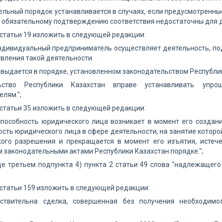
льный порядок устанавливается в случаях, если предусмотренные
 обязательному подтверждению соответствия недостаточны для д
5 статьи 19 изложить в следующей редакции:
индивидуальный предприниматель осуществляет деятельность, п
вления такой деятельности.
выдается в порядке, установленном законодательством Республик
льство Республики Казахстан вправе устанавливать упр
лям.";
2 статьи 35 изложить в следующей редакции:
способность юридического лица возникает в момент его создан
сть юридического лица в сфере деятельности, на занятие которо
кого разрешения и прекращается в момент его изъятия, истеч
 законодательными актами Республики Казахстан порядке.";
це третьем подпункта 4) пункта 2 статьи 49 слова "надлежаще
1 статьи 159 изложить в следующей редакции:
йствительна сделка, совершенная без получения необходим