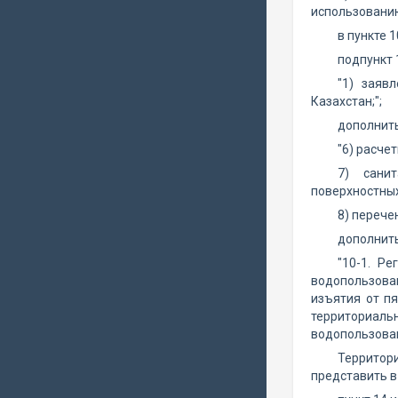
использованию
в пункте 1
подпункт 
"1) заяв
Казахстан;";
дополнить
"6) расче
7) санит
поверхностных
8) перече
дополнить
"10-1. Р
водопользова
изъятия от п
территориаль
водопользова
Территори
представить в