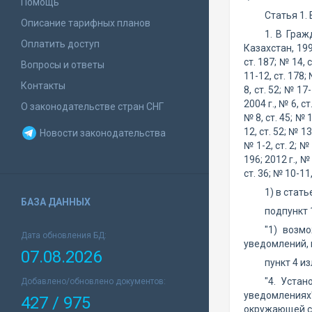
Помощь
Статья 1.
Описание тарифных планов
1. В Гра
Оплатить доступ
Казахстан, 199
ст. 187; № 14, с
Вопросы и ответы
11-12, ст. 178; 
Контакты
8, ст. 52; № 17-
2004 г., № 6, ст
О законодательстве стран СНГ
№ 8, ст. 45; № 1
12, ст. 52; № 13
Новости законодательства
№ 1-2, ст. 2; № 
196; 2012 г., № 
ст. 36; № 10-11,
1) в стать
БАЗА ДАННЫХ
подпункт 
"1) возм
Дата обновления БД:
уведомлений, 
07.08.2026
пункт 4 и
"4. Уста
Добавлено/обновлено документов:
уведомлениях
427 / 975
окружающей ср