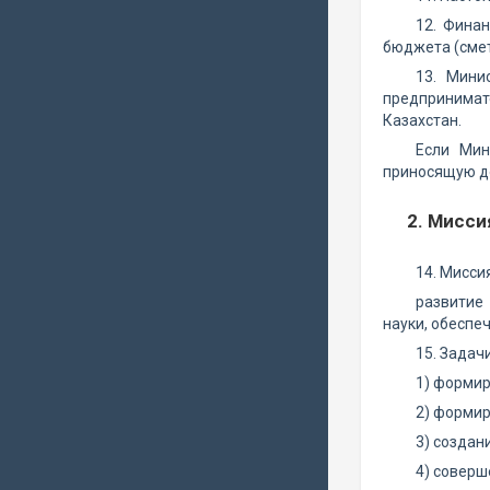
12. Фина
бюджета (смет
13. Мини
предпринимат
Казахстан.
Если Мин
приносящую до
2. Мисси
14. Мисси
развитие
науки, обеспе
15. Задачи
1) формир
2) формир
3) создан
4) соверш