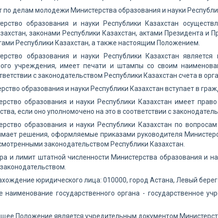
т по делам молодежи Министерства образования и науки Республи
терство образования и науки Республики Казахстан осуществ
захстан, законами Республики Казахстан, актами Президента и 
ами Республики Казахстан, а также настоящим Положением.
терство образования и науки Республики Казахстан являетс
ного учреждения, имеет печати и штампы со своим наименова
ответствии с законодательством Республики Казахстан счета в орг
ерство образования и науки Республики Казахстан вступает в гра
терство образования и науки Республики Казахстан имеет прав
ства, если оно уполномочено на это в соответствии с законодател
терство образования и науки Республики Казахстан по вопроса
имает решения, оформляемые приказами руководителя Министерст
смотренными законодательством Республики Казахстан.
ура и лимит штатной численности Министерства образования и на
законодательством.
ахождение юридического лица: 010000, город Астана, Левый берег
е наименование государственного органа - государственное уч
ящее Положение является учредительным документом Министерств