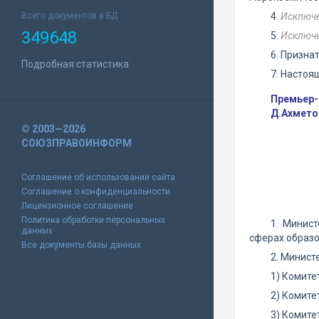
Всего документов в БД:
4.
Исключ
349648
5.
Исключ
6. Призна
Подробная статистика
7. Настоя
Премьер-
Д.Ахмето
© 2003—2026
СОЮЗПРАВОИНФОРМ
Соглашение об использовании сайта
Соглашение о конфиденциальности
Лицензионное соглашение
Политика обработки персональных
1. Минис
данных
сферах образо
Все документы базы данных
2. Минист
1) Комите
2) Комите
3) Комите