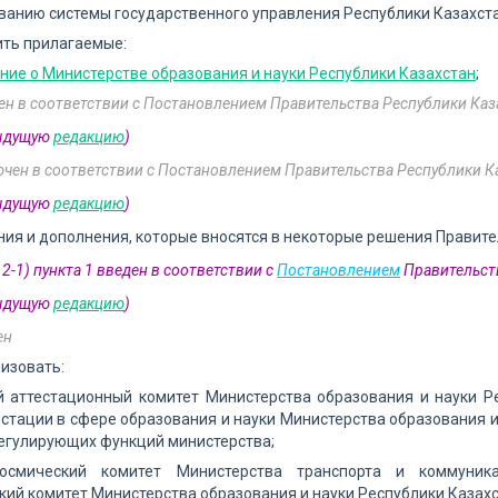
анию системы государственного управления Республики Казахст
ить прилагаемые:
ие о Министерстве образования и науки Республики Казахстан
;
н в соответствии с Постановлением Правительства Республики Каза
дыдущую
редакцию
)
чен в соответствии с Постановлением Правительства Республики Ка
дыдущую
редакцию
)
ния и дополнения, которые вносятся в некоторые решения Правите
2-1) пункта 1 введен в соответствии с
Постановлением
Правительств
дыдущую
редакцию
)
ен
низовать:
й аттестационный комитет Министерства образования и науки Р
естации в сфере образования и науки Министерства образования и
егулирующих функций министерства;
осмический комитет Министерства транспорта и коммуник
ий комитет Министерства образования и науки Республики Казахс