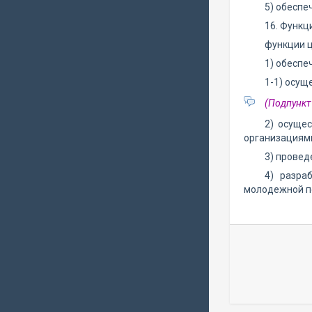
5) обеспе
16. Функц
функции ц
1) обеспе
1-1) осущ
(Подпункт
2) осуще
организациями
3) провед
4) разра
молодежной п