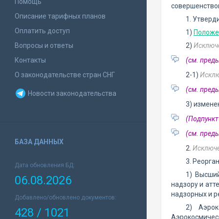
Помощь
совершенствов
Описание тарифных планов
1. Утверд
Оплатить доступ
1)
Положен
Вопросы и ответы
2)
Исключе
Контакты
(см. пре
О законодательстве стран СНГ
2-1)
Исклю
(см. пре
Новости законодательства
3) измене
(Подпункт 
(см. пре
БАЗА ДАННЫХ
2.
Исключ
3. Реорга
Дата обновления БД:
1) Высши
06.08.2026
надзору и атт
надзорных и р
Добавлено/обновлено документов:
2) Аэрок
428 / 1021
Аэрокосмическ