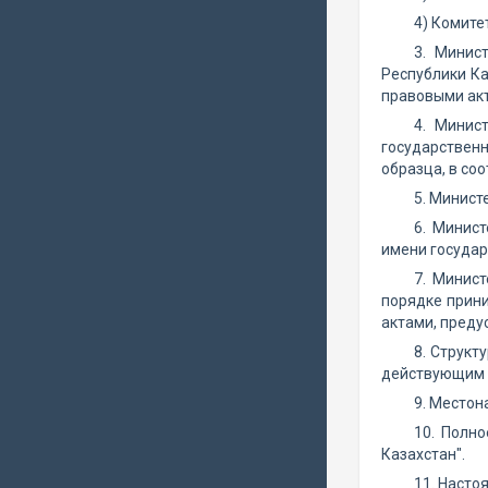
4) Комите
3. Минис
Республики Ка
правовыми акт
4. Минис
государствен
образца, в со
5. Минист
6. Минис
имени государ
7. Минис
порядке прин
актами, преду
8. Структ
действующим 
9. Местон
10. Полно
Казахстан".
11. Насто