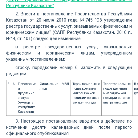
Республике Казахстан"
.
2. Внести в постановление Правительства Республики
Казахстан от 20 июля 2010 года №745 "Об утверждении
реестра государственных услуг, оказываемых физическим и
юридическим лицам" (САПП Республики Казахстан, 2010 г.,
№44, ст. 401) следующее изменение:
в реестре государственных услуг, оказываемых
физическим и юридическим лицам, утвержденном
указанным постановлением:
строку, порядковый номер 6, изложить в следующей
редакции:
"
6
Присвоение
Физические
МВД
Территориальные
Территориальные
В 
и
лица
подразделения
подразделения
ви
продление
миграционной
миграционной
(у
статуса
полиции органов
полиции органов
беженца в
внутренних дел
внутренних дел
Республике
Казахстан
3. Настоящее постановление вводится в действие по
истечении десяти календарных дней после первого
официального опубликования.