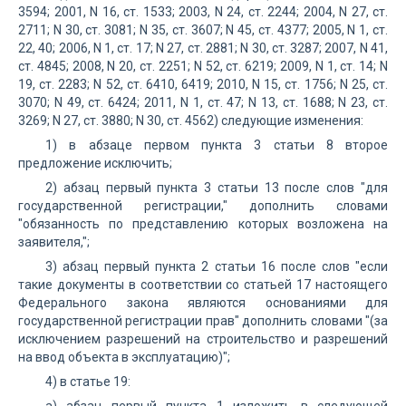
3594; 2001, N 16, ст. 1533; 2003, N 24, ст. 2244; 2004, N 27, ст.
2711; N 30, ст. 3081; N 35, ст. 3607; N 45, ст. 4377; 2005, N 1, ст.
22, 40; 2006, N 1, ст. 17; N 27, ст. 2881; N 30, ст. 3287; 2007, N 41,
ст. 4845; 2008, N 20, ст. 2251; N 52, ст. 6219; 2009, N 1, ст. 14; N
19, ст. 2283; N 52, ст. 6410, 6419; 2010, N 15, ст. 1756; N 25, ст.
3070; N 49, ст. 6424; 2011, N 1, ст. 47; N 13, ст. 1688; N 23, ст.
3269; N 27, ст. 3880; N 30, ст. 4562) следующие изменения:
1) в абзаце первом пункта 3 статьи 8 второе
предложение исключить;
2) абзац первый пункта 3 статьи 13 после слов "для
государственной регистрации," дополнить словами
"обязанность по представлению которых возложена на
заявителя,";
3) абзац первый пункта 2 статьи 16 после слов "если
такие документы в соответствии со статьей 17 настоящего
Федерального закона являются основаниями для
государственной регистрации прав" дополнить словами "(за
исключением разрешений на строительство и разрешений
на ввод объекта в эксплуатацию)";
4) в статье 19: