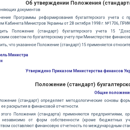
Об утверждении Положения (стандарта
еняющих документов
нение Программы реформирования бухгалтерского учета с п
м Кабинета Министров Украины от 28 октября 1998 г. №1706, ПР
дить Положение (стандарт) бухгалтерского учета 15 "Дох
ким советом по бухгалтерскому учету при Министерстве финансов
вить, что указанное Положение (стандарт) 15 применяется относит
ель Министра
ин
Утверждено Приказом Министерства финансов Укра
Положение (стандарт) бухгалтерско
Общие положени
оложение (стандарт) определяет методологические основы фор
 ее раскрытия в финансовой отчетности.
 этого Положения (стандарта) применяются предприятиями, о
) независимо от форм собственности (кроме бюджетных уч
ством составляют финансовую отчетность по международным стан