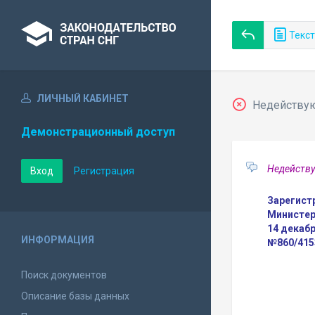
Текст
ЛИЧНЫЙ КАБИНЕТ
Недействующ
Демонстрационный доступ
Недейству
Вход
Регистрация
Зарегист
Министер
14 декабр
ИНФОРМАЦИЯ
№860/415
Поиск документов
Описание базы данных