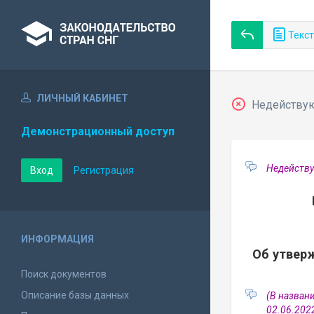
Текст
ЛИЧНЫЙ КАБИНЕТ
Недействующ
Демонстрационный доступ
Недейству
Вход
Регистрация
ИНФОРМАЦИЯ
Об утвер
Поиск документов
Описание базы данных
(В назван
02.06.2022