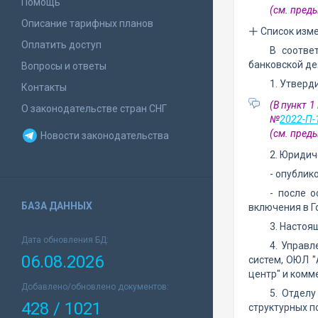
Помощь
(см. пре
Описание тарифных планов
Список изм
Оплатить доступ
В соотве
банковской де
Вопросы и ответы
1. Утверд
Контакты
(В пункт 
О законодательстве стран СНГ
№
2022-П-
(см. пре
Новости законодательства
2. Юридич
- опублик
- после 
БАЗА ДАННЫХ
включения в Г
3. Настоя
Дата обновления БД:
4. Управ
06.08.2026
систем, ОЮЛ 
центр" и комм
Добавлено/обновлено документов:
5. Отдел
428 / 1021
структурных п