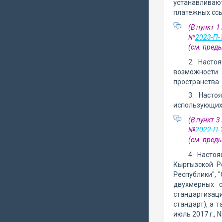
устанавливаю
платежных ссы
(В пункт 
№
2023-П-
(см. пре
2. Насто
возможности
пространства.
3. Насто
использующих 
(В пункт 
№
2022-П-
(см. пре
4. Насто
Кыргызской Р
Республики",
двухмерных 
стандартизац
стандарт), а 
июль 2017 г.,