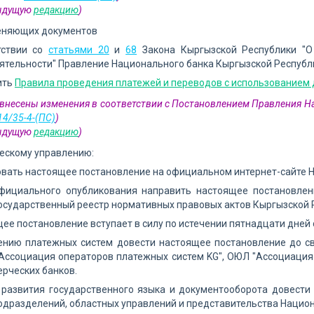
дыдущую
редакцию
)
еняющих документов
тствии со
статьями 20
и
68
Закона Кыргызской Республики "О
ятельности" Правление Национального банка Кыргызской Республ
ить
Правила проведения платежей и переводов с использованием 
1 внесены изменения в соответствии с Постановлением Правления Н
14/35-4-(ПС)
)
дыдущую
редакцию
)
ескому управлению:
овать настоящее постановление на официальном интернет-сайте 
официального опубликования направить настоящее постановлен
осударственный реестр нормативных правовых актов Кыргызской 
щее постановление вступает в силу по истечении пятнадцати дней
лению платежных систем довести настоящее постановление до с
"Ассоциация операторов платежных систем KG", ОЮЛ "Ассоциация
ерческих банков.
у развития государственного языка и документооборота довест
одразделений, областных управлений и представительства Национ