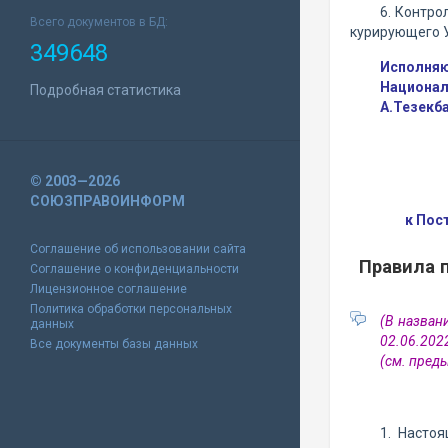
6. Контро
Всего документов в БД:
курирующего 
349648
Исполняю
Национал
Подробная статистика
А.Тезекб
© 2003—2026
СОЮЗПРАВОИНФОРМ
к Пос
Соглашение об использовании сайта
Правила 
Соглашение о конфиденциальности
Лицензионное соглашение
Политика обработки персональных
(В назван
данных
02.06.2022
Все документы базы данных
(см. пре
1. Насто