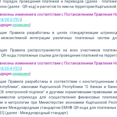
т порядок проведения платежей и переводов (далее - платеж
лок (далее - QR-код) и расчетов по ним на территории Кыргызской
1 внесены изменения в соответствии с Постановлением Правления Н
14/34-3-(ПС)
)
дыдущую
редакцию
)
ящие Правила разработаны в целях стандартизации штрихко
 межсистемной интеграции различных платежных систем дл
ящие Правила распространяются на всех участников платеж
QR-коды /платежные ссылки для проведения платежей на террито
3 внесены изменения в соответствии с Постановлением Правления Н
14/35-4-(ПС)
)
дыдущую
редакцию
)
ящие Правила разработаны в соответствии с конституционным 
еспублики", законами Кыргызской Республики "О банках и банк
 "Об электронной подписи" и другими нормативными правовыми 
символов штрихкода для осуществления финансовых платеж
ии и метрологии при Министерстве экономики Кыргызской Респу
также Международным стандартом EMV® QR-кода для платежных с
 NEQ (далее - Международный стандарт).