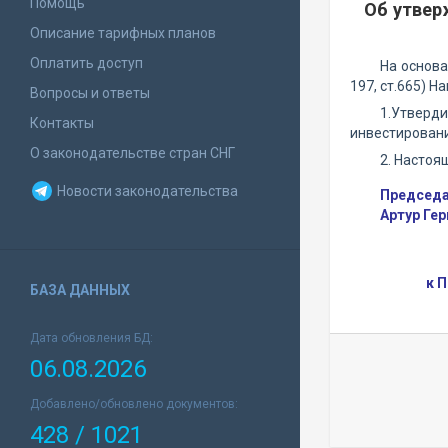
Помощь
Об утвер
Описание тарифных планов
Оплатить доступ
На основ
197, ст.665) 
Вопросы и ответы
1.Утверди
Контакты
инвестировани
О законодательстве стран СНГ
2. Настоя
Новости законодательства
Председа
Артур Ге
к 
БАЗА ДАННЫХ
Дата обновления БД:
06.08.2026
Добавлено/обновлено документов:
428 / 1021