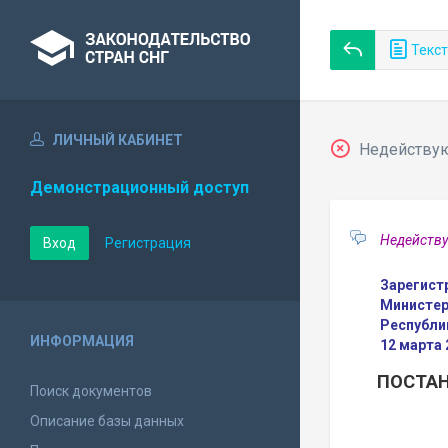
Текст
ЛИЧНЫЙ КАБИНЕТ
Недействующ
Демонстрационный доступ
Недейству
Вход
Регистрация
Зарегист
Министер
Республи
ИНФОРМАЦИЯ
12 марта
ПОСТАН
Поиск документов
Описание базы данных