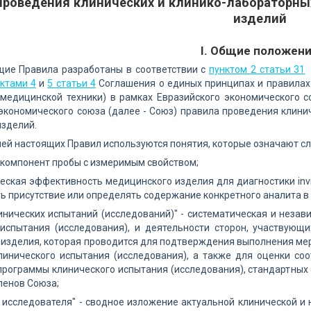
проведения клинических и клинико-лабораторны
изделий
I. Общие положен
щие Правила разработаны в соответствии с
пунктом 2 статьи 31
Д
ктами 4
и
5 статьи 4
Соглашения о единых принципах и правилах
 медицинской техники) в рамках Евразийского экономического с
экономического союза (далее - Союз) правила проведения клини
изделий.
лей настоящих Правил используются понятия, которые означают с
- компонент пробы с измеримым свойством;
еская эффективность медицинского изделия для диагностики invi
ять присутствие или определять содержание конкретного аналита в
инических испытаний (исследований)" - систематическая и незав
испытания (исследования), и деятельности сторон, участвующи
изделия, которая проводится для подтверждения выполнения ме
линического испытания (исследования), а также для оценки соо
программы клинического испытания (исследования), стандартных
членов Союза;
 исследователя" - сводное изложение актуальной клинической 