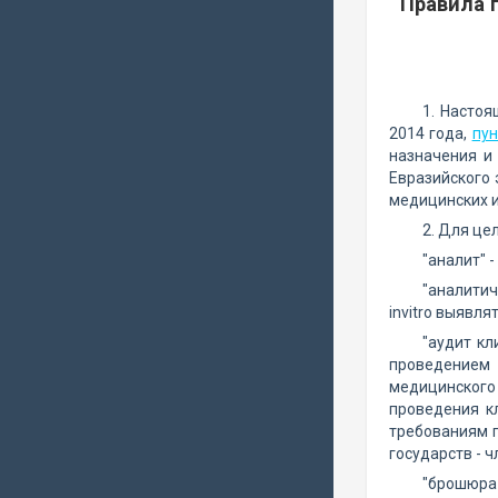
Правила 
1. Настоя
2014 года,
пун
назначения и
Евразийского 
медицинских 
2. Для це
"аналит" 
"аналитич
invitro выявл
"аудит кл
проведением 
медицинского 
проведения к
требованиям 
государств - 
"брошюра