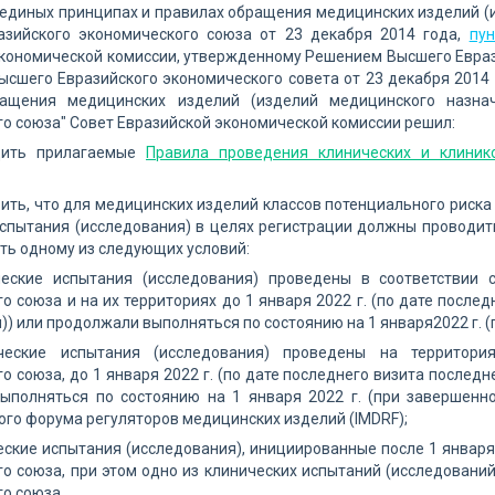
единых принципах и правилах обращения медицинских изделий (
азийского экономического союза от 23 декабря 2014 года,
пу
кономической комиссии, утвержденному Решением Высшего Евразий
сшего Евразийского экономического совета от 23 декабря 2014
ащения медицинских изделий (изделий медицинского назнач
о союза" Совет Евразийской экономической комиссии решил:
дить прилагаемые
Правила проведения клинических и клиник
вить, что для медицинских изделий классов потенциального риск
испытания (исследования) в целях регистрации должны проводит
ть одному из следующих условий:
ческие испытания (исследования) проведены в соответствии с
о союза и на их территориях до 1 января 2022 г. (по дате после
)) или продолжали выполняться по состоянию на 1 января2022 г. 
ческие испытания (исследования) проведены на территори
о союза, до 1 января 2022 г. (по дате последнего визита послед
ыполняться по состоянию на 1 января 2022 г. (при завершенн
о форума регуляторов медицинских изделий (IMDRF);
еские испытания (исследования), инициированные после 1 января 
о союза, при этом одно из клинических испытаний (исследований
о союза.