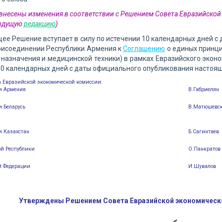
2 внесены изменения в соответствии с Решением Совета Евразийско
дыдущую
редакцию
)
щее Решение вступает в силу по истечении 10 календарных дней с 
присоединении Республики Армения к
Соглашению
о единых принци
назначения и медицинской техники) в рамках Евразийского эконом
10 календарных дней с даты официального опубликования настоя
а Евразийской экономической комиссии:
ки Армения
В.Габриелян
и Беларусь
В.Матюшевс
и Казахстан
Б.Сагинтаев
ой Республики
О.Панкратов
й Федерации
И.Шувалов
Утверждены Решением Совета Евразийской экономическо