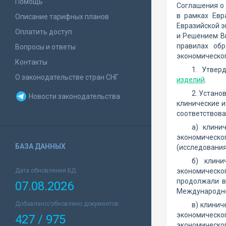
Помощь
Соглашения о 
в рамках Евр
Описание тарифных планов
Евразийской э
Оплатить доступ
и Решением Вы
правилах обр
Вопросы и ответы
экономическог
Контакты
1. Утвер
О законодательстве стран СНГ
изделий
.
2. Устано
Новости законодательства
клинические 
соответствова
а) клини
экономическог
БАЗА ДАННЫХ
(исследования
б) клини
Дата обновления БД:
экономическог
продолжали в
07.08.2026
Международног
Добавлено/обновлено документов:
в) клинич
экономическог
427 / 975
экономическог