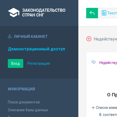
Текст
ЛИЧНЫЙ КАБИНЕТ
Недействующ
Демонстрационный доступ
Недейству
Вход
Регистрация
ИНФОРМАЦИЯ
О П
Поиск документов
Список изм
Описание базы данных
В соотве