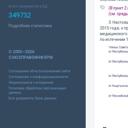
Всего документов в БД:
(В пункт 
349732
(см. пре
3. Настоя
Подробная статистика
2015 года, о 
медицинского 
по истечении 
Члены Совет
© 2003—2026
от Республи
СОЮЗПРАВОИНФОРМ
от Республик
Соглашение об использовании сайта
от Республик
Соглашение о конфиденциальности
Лицензионное соглашение
от Кыргызск
Политика обработки персональных
данных
от Российско
Все документы базы данных