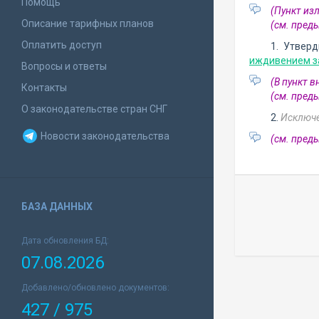
Помощь
(Пункт из
Описание тарифных планов
(см. пре
Оплатить доступ
1. Утвер
иждивением з
Вопросы и ответы
(В пункт 
Контакты
(см. пре
О законодательстве стран СНГ
2.
Исключе
Новости законодательства
(см. пре
БАЗА ДАННЫХ
Дата обновления БД:
07.08.2026
Добавлено/обновлено документов:
427 / 975