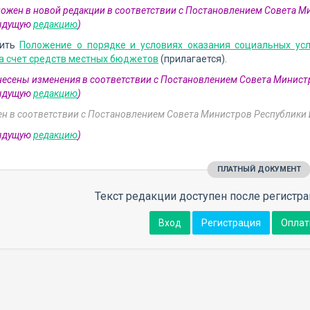
ложен в новой редакции в соответствии с Постановлением Совета М
дыдущую
редакцию
)
дить
Положение о порядке и условиях оказания социальных ус
а счет средств местных бюджетов
(прилагается).
внесены изменения в соответствии с Постановлением Совета Минист
дыдущую
редакцию
)
н в соответствии с Постановлением Совета Министров Республики 
дыдущую
редакцию
)
ПЛАТНЫЙ ДОКУМЕНТ
Текст редакции доступен после регистра
Вход
Регистрация
Оплат