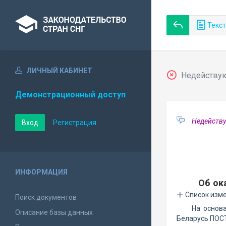
Текст
ЛИЧНЫЙ КАБИНЕТ
Недействующ
Демонстрационный доступ
Недейству
Вход
Регистрация
ИНФОРМАЦИЯ
Об ок
Список изм
Поиск документов
На основ
Описание базы данных
Беларусь ПОС