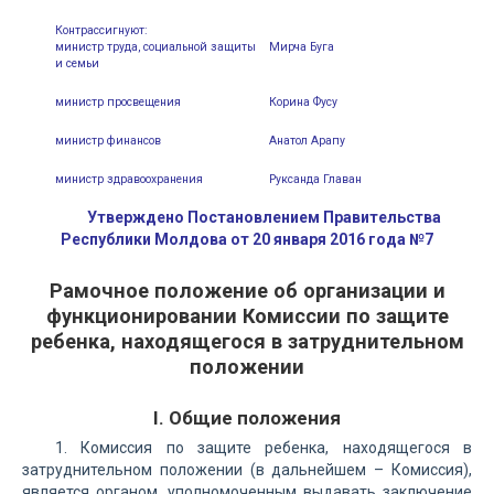
Контрассигнуют:
министр труда, социальной защиты
Мирча Буга
и семьи
министр просвещения
Корина Фусу
министр финансов
Анатол Арапу
министр здравоохранения
Руксанда Главан
Утверждено Постановлением Правительства
Республики Молдова от 20 января 2016 года №7
Рамочное положение об организации и
функционировании Комиссии по защите
ребенка, находящегося в затруднительном
положении
I. Общие положения
1. Комиссия по защите ребенка, находящегося в
затруднительном положении (в дальнейшем – Комиссия),
является органом, уполномоченным выдавать заключение