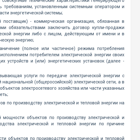
 совокупные технические характеристики генерирующего
ть требованиям, установленным системным оператором и
сти энергетической системы;
 поставщик) - коммерческая организация, обязанная в
ми обязательствами заключить договор купли-продажи
еской энергии либо с лицом, действующим от имени и в
ческую энергию;
раничение (полное или частичное) режима потребления
с исполнением потребителем электрической энергии своих
х устройств и (или) энергетических установок (далее -
азывающая услуги по передаче электрической энергии с
 национальной (общероссийской) электрической сети, а в
объектов электросетевого хозяйства или части указанных
еть;
в по производству электрической и тепловой энергии на
й мощности объектов по производству электрической и
одства электрической и тепловой энергии по причине
ти объектов по производству электрической и тепловой