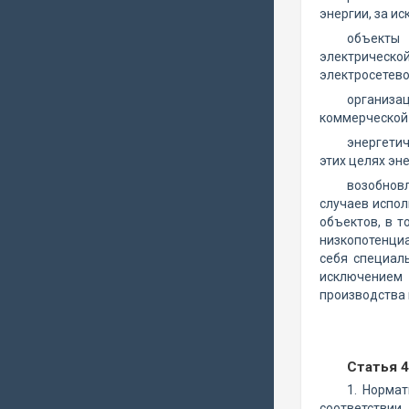
энергии, за и
объекты 
электрической
электросетево
организа
коммерческой
энергетич
этих целях эн
возобновл
случаев испол
объектов, в т
низкопотенци
себя специал
исключением 
производства 
Статья 
1. Норма
соответстви