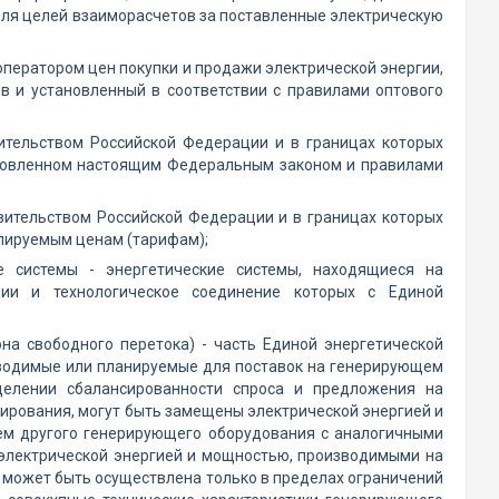
для целей взаиморасчетов за поставленные электрическую
ператором цен покупки и продажи электрической энергии,
в и установленный в соответствии с правилами оптового
ительством Российской Федерации и в границах которых
ановленном настоящим Федеральным законом и правилами
вительством Российской Федерации и в границах которых
улируемым ценам (тарифам);
ие системы - энергетические системы, находящиеся на
ции и технологическое соединение которых с Единой
она свободного перетока) - часть Единой энергетической
изводимые или планируемые для поставок на генерирующем
делении сбалансированности спроса и предложения на
нирования, могут быть замещены электрической энергией и
ем другого генерирующего оборудования с аналогичными
а электрической энергией и мощностью, производимыми на
 может быть осуществлена только в пределах ограничений