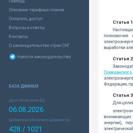
Помощь
Описание тарифных планов
Оплатить доступ
Статья 
Вопросы и ответы
Настоящи
полномочия 
Контакты
электроэнерг
О законодательстве стран СНГ
выработки эле
Новости законодательства
Статья 
Законода
Гражданского
электроэнерге
Федерации, п
БАЗА ДАННЫХ
Статья 
Дата обновления БД:
Для целей
06.08.2026
электроэ
возникающих 
Добавлено/обновлено документов:
энергии), пе
428 / 1021
электрическо