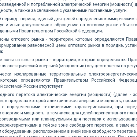
оизведенной и потребленной электрической энергии (мощности) 
ность, а также за связанные с указанными поставками услуги;
 период - период, единый для целей определения коммерческим о
луг и иных допускаемых к обращению на оптовом рынке объекто
жденными Правительством Российской Федерации;
зоны оптового рынка - территории, которые определяются Прав
ормирование равновесной цены оптового рынка в порядке, уст
а;
 зоны оптового рынка - территории, которые определяются Пра
вля электрической энергией (мощностью) осуществляется по рег
ически изолированные территориальные электроэнергетическ
, которые определяются Правительством Российской Федера
й системой России отсутствует;
одного перетока электрической энергии (мощности) (далее - з
и, в пределах которой электрическая энергия и мощность, про
 с определенными техническими характеристиками, при опре
 энергию и мощность, в том числе для целей перспективного пла
роизводимыми или планируемыми для поставок с использовани
характеристиками в той же зоне свободного перетока, а замен
оборудовании, расположенном в иной зоне свободного перетока,