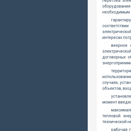
перетока эле
оборудования
необходимым 
гарантир
соответствии
электрическо
интересах пот
веерное 
электрической
договорных о
энергоприним
территор
использование
случаях, уста
объектов, вхо
установле
момент введе
максимал
тепловой эне
технической н
рабочая 