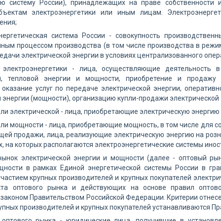
ую систему России), принадлежащих на праве собственности
бъектам электроэнергетики или иным лицам. Электроэнерге
ения;
нергетическая система России - совокупность производственн
иным процессом производства (в том числе производства в режи
редачи электрической энергии в условиях централизованного опе
 электроэнергетики - лица, осуществляющие деятельность в
й, тепловой энергии и мощности, приобретение и продажу 
 оказание услуг по передаче электрической энергии, оператив
 энергии (мощности), организацию купли-продажи электрической 
ли электрической - лица, приобретающие электрическую энергию 
ли мощности - лица, приобретающие мощность, в том числе для со
щей продажи, лица, реализующие электрическую энергию на розн
х, на которых располагаются электроэнергетические системы инос
рынок электрической энергии и мощности (далее - оптовый рын
щности в рамках Единой энергетической системы России в гра
частием крупных производителей и крупных покупателей электрич
кта оптового рынка и действующих на основе правил оптов
аконом Правительством Российской Федерации. Критерии отнесе
рупных производителей и крупных покупателей устанавливаются П
 оптового рынка - юридические лица, получившие в установ