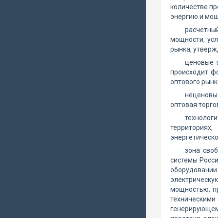
количестве пр
энергию и мощ
расчетный
мощности, ус
рынка, утвер
ценовые 
происходит ф
оптового рынк
неценовые
оптовая торго
технолог
территориях
энергетическо
зона своб
системы Росси
оборудовании
электрическую
мощностью, п
техническими 
генерирующем 