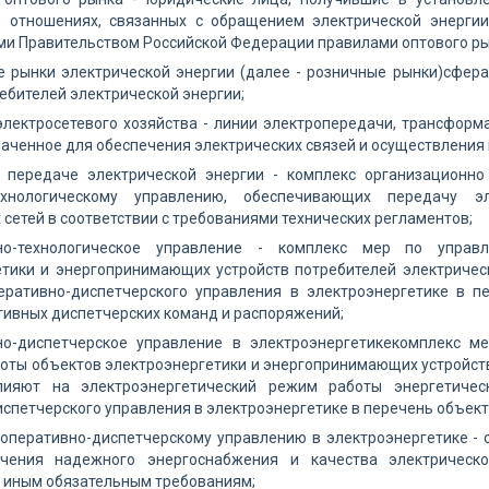
в отношениях, связанных с обращением электрической энергии
и Правительством Российской Федерации правилами оптового ры
 рынки электрической энергии (далее - розничные рынки)сфера
ебителей электрической энергии;
лектросетевого хозяйства - линии электропередачи, трансформ
аченное для обеспечения электрических связей и осуществления
о передаче электрической энергии - комплекс организационно
технологическому управлению, обеспечивающих передачу э
 сетей в соответствии с требованиями технических регламентов;
но-технологическое управление - комплекс мер по упра
етики и энергопринимающих устройств потребителей электрическ
еративно-диспетчерского управления в электроэнергетике в п
ивных диспетчерских команд и распоряжений;
но-диспетчерское управление в электроэнергетикекомплекс м
ты объектов электроэнергетики и энергопринимающих устройств 
влияют на электроэнергетический режим работы энергетиче
спетчерского управления в электроэнергетике в перечень объек
 оперативно-диспетчерскому управлению в электроэнергетике -
чения надежного энергоснабжения и качества электрическо
и иным обязательным требованиям;