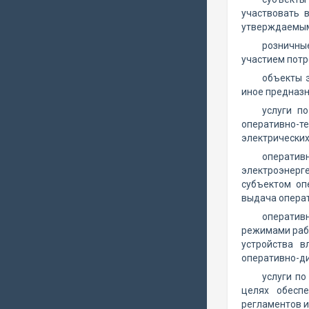
участвовать 
утверждаемым
розничные
участием потр
объекты э
иное предназн
услуги п
оперативно-
электрических
оператив
электроэнерг
субъектом оп
выдача операт
оператив
режимами рабо
устройства 
оперативно-ди
услуги по
целях обеспе
регламентов 