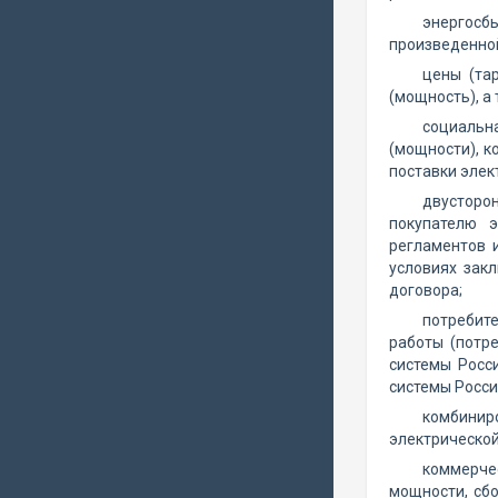
энергосб
произведенной
цены (та
(мощность), а
социальн
(мощности), к
поставки элек
двусторон
покупателю 
регламентов 
условиях зак
договора;
потребите
работы (потр
системы Росс
системы Росси
комбинир
электрической
коммерчес
мощности, сбо