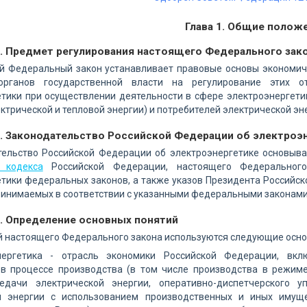
Глава 1. Общие полож
1. Предмет регулирования настоящего Федерального зак
й Федеральный закон устанавливает правовые основы экономиче
органов государственной власти на регулирование этих о
етики при осуществлении деятельности в сфере электроэнергети
ктрической и тепловой энергии) и потребителей электрической эн
2. Законодательство Российской Федерации об электроэ
тельство Российской Федерации об электроэнергетике основыв
 кодекса
Российской Федерации, настоящего Федеральног
тики федеральных законов, а также указов Президента Российс
ринимаемых в соответствии с указанными федеральными законами
3. Определение основных понятий
 настоящего Федерального закона используются следующие осно
нергетика - отрасль экономики Российской Федерации, вк
в процессе производства (в том числе производства в режим
редачи электрической энергии, оперативно-диспетчерского 
й энергии с использованием производственных и иных имущ