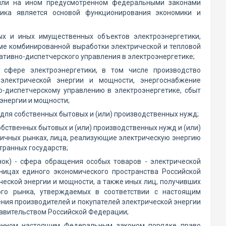
 или на ином предусмотренном федеральными законами
тика является основой функционирования экономики и
ых и иных имущественных объектов электроэнергетики,
ме комбинированной выработки электрической и тепловой
ративно-диспетчерского управления в электроэнергетике;
 сфере электроэнергетики, в том числе производство
электрической энергии и мощности, энергоснабжение
но-диспетчерскому управлению в электроэнергетике, сбыт
энергии и мощности;
для собственных бытовых и (или) производственных нужд;
бственных бытовых и (или) производственных нужд и (или)
ичных рынках, лица, реализующие электрическую энергию
транных государств;
ок) - сфера обращения особых товаров - электрической
ницах единого экономического пространства Российской
еской энергии и мощности, а также иных лиц, получивших
ого рынка, утверждаемых в соответствии с настоящим
ния производителей и покупателей электрической энергии
равительством Российской Федерации;
ленном настоящим Федеральным законом порядке право