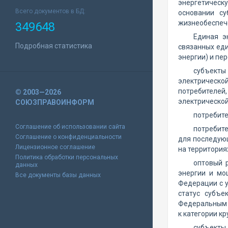
энергетическ
Всего документов в БД:
основании су
жизнеобеспеч
349648
Единая э
Подробная статистика
связанных ед
энергии) и пе
субъекты
электрическо
потребителей,
© 2003—2026
электрической
СОЮЗПРАВОИНФОРМ
потребите
Соглашение об использовании сайта
потребите
Соглашение о конфиденциальности
для последую
Лицензионное соглашение
на территория
Политика обработки персональных
оптовый 
данных
энергии и мо
Все документы базы данных
Федерации с у
статус субъе
Федеральным з
к категории к
субъекты