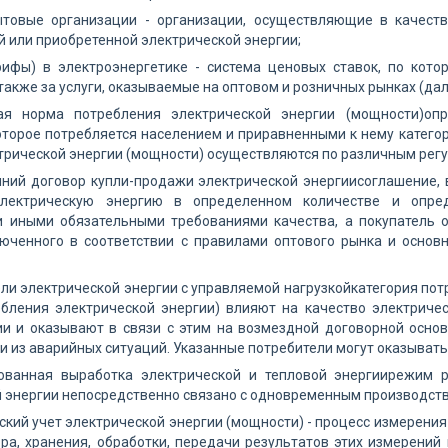
ытовые организации - организации, осуществляющие в качест
 или приобретенной электрической энергии;
рифы) в электроэнергетике - система ценовых ставок, по кот
 также за услуги, оказываемые на оптовом и розничных рынках (да
ая норма потребления электрической энергии (мощности)опр
оторое потребляется населением и приравненными к нему категор
трической энергии (мощности) осуществляются по различным рег
ний договор купли-продажи электрической энергиисоглашение, 
электрическую энергию в определенном количестве и опред
и иными обязательными требованиями качества, а покупатель о
люченного в соответствии с правилами оптового рынка и осн
ли электрической энергии с управляемой нагрузкойкатегория пот
ебления электрической энергии) влияют на качество электриче
ии и оказывают в связи с этим на возмездной договорной осно
и из аварийных ситуаций. Указанные потребители могут оказывать 
ованная выработка электрической и тепловой энергиирежим р
 энергии непосредственно связано с одновременным производств
кий учет электрической энергии (мощности) - процесс измерения
ра, хранения, обработки, передачи результатов этих измерений