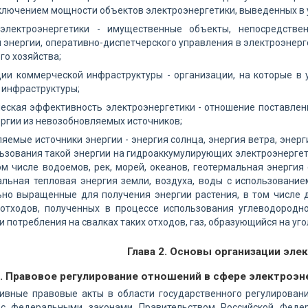
сключением мощности объектов электроэнергетики, выведенных в 
электроэнергетики - имущественные объекты, непосредстве
 энергии, оперативно-диспетчерского управления в электроэнерге
го хозяйства;
ции коммерческой инфраструктуры - организации, на которые в
 инфраструктуры;
еская эффективность электроэнергетики - отношение поставлен
ергии из невозобновляемых источников;
яемые источники энергии - энергия солнца, энергия ветра, энерг
ьзования такой энергии на гидроаккумулирующих электроэнергети
ом числе водоемов, рек, морей, океанов, геотермальная энерги
альная тепловая энергия земли, воздуха, воды с использовани
ьно выращенные для получения энергии растения, в том числе д
отходов, полученных в процессе использования углеводородно
и потребления на свалках таких отходов, газ, образующийся на уг
Глава 2. Основы организации эле
4. Правовое регулирование отношений в сфере электроэн
тивные правовые акты в области государственного регулирован
и с федеральными законами Правительством Российской Фед