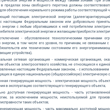
ктрической энергии и мощности между такими зонами. При этом
 в пределах зоны свободного перетока должны соответствова
для обеспечения нормального режима работы соответствующей ча
ующий поставщик электрической энергии (далеегарантирующий
 с настоящим Федеральным законом или добровольно приняты
й энергии с любым обратившимся к ней потребителем электрич
ребителя электрической энергии и желающим приобрести электри
отключение - обусловленное технологическими причинами ог
 энергии, в том числе его уровня, по причинам, не связанным 
бязательств или техническим состоянием его энергопринимающи
ающие устройства);
иальная сетевая организация - коммерческая организация, ок
м объектов электросетевого хозяйства, не относящихся к единой
новленных настоящим Федеральным законом, - с использованием 
дящих в единую национальную (общероссийскую) электрическую с
нная генерирующая мощность - электрическая мощность объекто
ния в эксплуатацию соответствующего генерирующего объекта;
ьно доступная генерирующая мощность - часть установленно
ргии, за исключением мощности, неиспользуемой для произв
еисправности таких объектов;
генерирующая мощность - часть максимально доступной мощнос