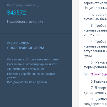
зарегистриров
Всего документов в БД:
Национальным
349572
по состо
активным банк
Подробная статистика
3. Требов
использовани
28.12.2008.
4. Требов
© 2003—2026
использовани
СОЮЗПРАВОИНФОРМ
вступления в 
сумм.
Соглашение об использовании сайта
5. Реком
Соглашение о конфиденциальности
формировании 
Лицензионное соглашение
Политика обработки персональных
(Пункт 6 в
данных
6. Призна
Все документы базы данных
7. Департ
департаменту 
8. Депар
государствен