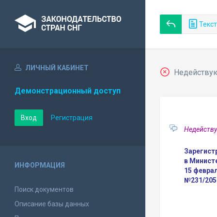
Текст
ЛИЧНЫЙ КАБИНЕТ
Недействующ
Демонстрационный доступ
Вход
Регистрация
Недейству
Зарегист
в Минист
ИНФОРМАЦИЯ
15 феврал
№231/205
Поиск документов
Описание базы данных