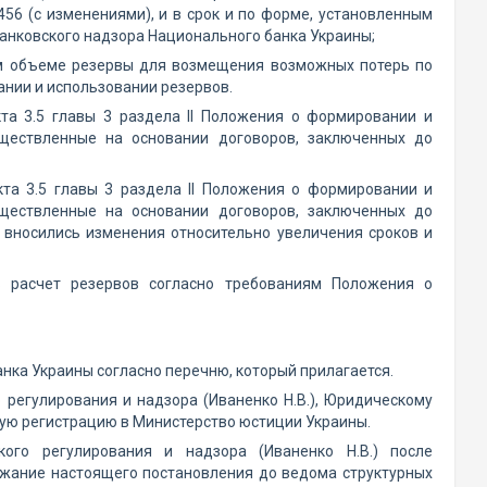
56 (с изменениями), и в срок и по форме, установленным
нковского надзора Национального банка Украины;
ом объеме резервы для возмещения возможных потерь по
нии и использовании резервов.
кта 3.5 главы 3 раздела ІІ Положения о формировании и
уществленные на основании договоров, заключенных до
кта 3.5 главы 3 раздела ІІ Положения о формировании и
уществленные на основании договоров, заключенных до
е вносились изменения относительно увеличения сроков и
ь расчет резервов согласно требованиям Положения о
нка Украины согласно перечню, который прилагается.
 регулирования и надзора (Иваненко Н.В.), Юридическому
ную регистрацию в Министерство юстиции Украины.
кого регулирования и надзора (Иваненко Н.В.) после
ржание настоящего постановления до ведома структурных