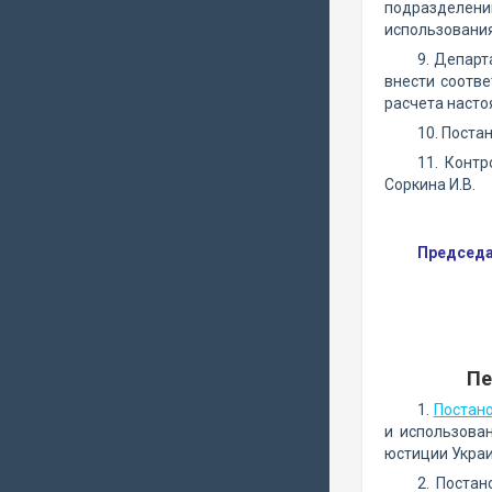
подразделений
использования
9. Департ
внести соотв
расчета насто
10. Поста
11. Конт
Соркина И.В.
Председа
Пе
1.
Постан
и использова
юстиции Украи
2. Поста