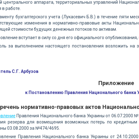
 центрального аппарата, территориальных управлений Национал
 в работе.
аменту бухгалтерского учета (Лукасевич Б.В.) в течение пяти ме
етствующие изменения в нормативно-правовые акты Национально
ящей стоимости будущих денежных потоков по активам.
новление вступает в силу со дня его официального опубликования, к
роль за выполнением настоящего постановления возложить на 
тель С.Г. Арбузов
Приложение
к Постановлению Правления Национального банка У
речень нормативно-правовых актов Национально
овление
Правления Национального банка Украины от 06.07.2000 
ния резерва для возмещения возможных потерь по кредитным 
ны 03.08.2000 за №474/4695.
новление Правления Национального банка Украины от 24.10.200