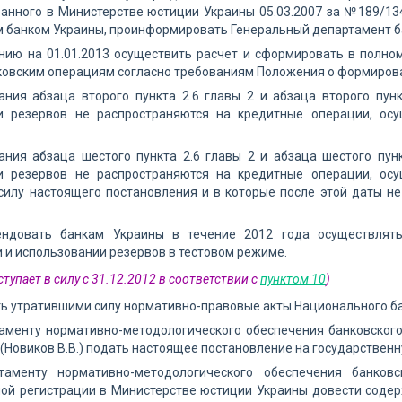
анного в Министерстве юстиции Украины 05.03.2007 за №189/134
 банком Украины, проинформировать Генеральный департамент ба
янию на 01.01.2013 осуществить расчет и сформировать в полн
овским операциям согласно требованиям Положения о формирова
ания абзаца второго пункта 2.6 главы 2 и абзаца второго пун
и резервов не распространяются на кредитные операции, ос
ания абзаца шестого пункта 2.6 главы 2 и абзаца шестого пун
и резервов не распространяются на кредитные операции, ос
силу настоящего постановления и в которые после этой даты н
ендовать банкам Украины в течение 2012 года осуществлят
и использовании резервов в тестовом режиме.
ступает в силу с 31.12.2012 в соответствии с
пунктом 10
)
ть утратившими силу нормативно-правовые акты Национального ба
аменту нормативно-методологического обеспечения банковского
(Новиков В.В.) подать настоящее постановление на государствен
таменту нормативно-методологического обеспечения банковс
ной регистрации в Министерстве юстиции Украины довести соде