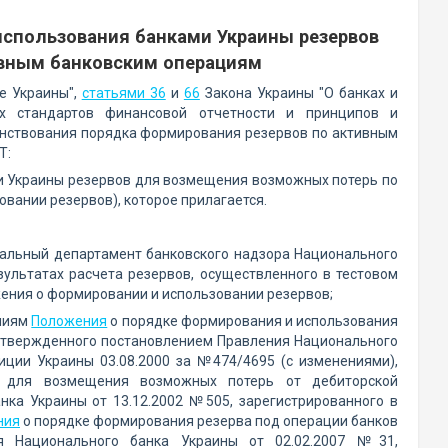
спользования банками Украины резервов
вным банковским операциям
е Украины",
статьями 36
и
66
Закона Украины "О банках и
ых стандартов финансовой отчетности и принципов и
енствования порядка формирования резервов по активным
Т:
и Украины резервов для возмещения возможных потерь по
вании резервов), которое прилагается.
еральный департамент банковского надзора Национального
ультатах расчета резервов, осуществленного в тестовом
ожения о формировании и использовании резервов;
аниям
Положения
о порядке формирования и использования
утвержденного постановлением Правления Национального
иции Украины 03.08.2000 за №474/4695 (с изменениями),
 для возмещения возможных потерь от дебиторской
ка Украины от 13.12.2002 №505, зарегистрированного в
ния
о порядке формирования резерва под операции банков
я Национального банка Украины от 02.02.2007 №31,