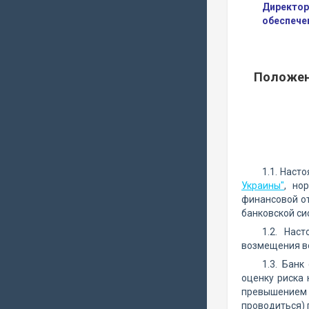
Директор
обеспече
Положен
1.1. Наст
Украины"
, но
финансовой от
банковской си
1.2. Нас
возмещения во
1.3. Бан
оценку риска 
превышением с
проводиться)