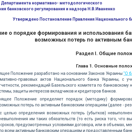
 Департамента нормативно- методологического
ния банковского регулирования и надзора Н.В.Иваненко
Утверждено Постановление Правления Национального бан
ие о порядке формирования и использования ба
возможных потерь по активным ба
Раздел I. Общие поло
Глава 1. Основные поло
оящее Положение разработано на основании Законов Украины
"О 
рмативно-правовых актов Национального банка Украины, с у
четности, рекомендаций Базельского комитета по банковскому 
стемы, защиты интересов вкладчиков и кредиторов банков.
тоящее Положение определяет порядок (методику) формиров
зможных потерь по активным банковским операциям (далее - рез
к с целью определения возможных потерь (убытков) невыполне
невыполнения им таких обязательств (то есть риска того, что 
роков, предусмотренных условиями договора, или в объемах, ме
 по всем активным банковским операциям и предоставленным бан