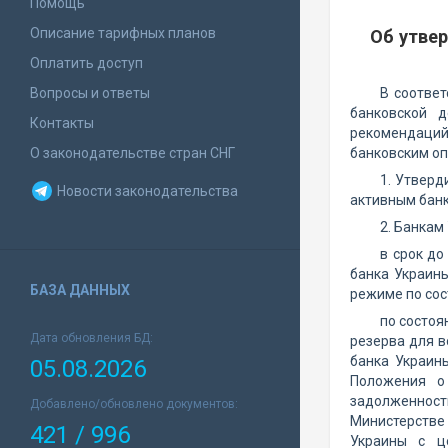
Помощь
Описание тарифных планов
Об утве
Оплатить доступ
Вопросы и ответы
В соотве
банковской 
Контакты
рекомендаций
О законодательстве стран СНГ
банковским о
1. Утверд
Новости законодательства
активным банк
2. Банкам
в срок до
банка Украин
БАЗА ДАННЫХ
режиме по сос
по состоя
Дата обновления БД:
резерва для 
банка Украин
05.08.2026
Положения о
задолженност
Добавлено/обновлено документов:
Министерстве 
421 / 996
Украины с ц