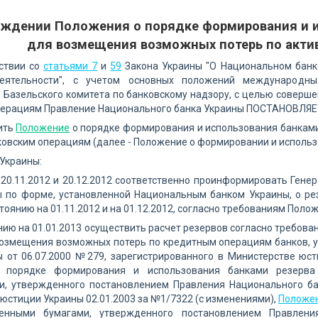
рждении Положения о порядке формирования и и
для возмещения возможных потерь по акти
тствии со
статьями 7
и
59
Закона Украины "О Национальном банк
деятельности", с учетом основных положений международн
 Базельского комитета по банковскому надзору, с целью соверш
перациям Правление Национального банка Украины ПОСТАНОВЛЯЕ
ить
Положение
о порядке формирования и использования банкам
овским операциям (далее - Положение о формировании и использо
 Украины:
 20.11.2012 и 20.12.2012 соответственно проинформировать Ген
ы по форме, установленной Национальным банком Украины, о рез
тоянию на 01.11.2012 и на 01.12.2012, согласно требованиям Пол
нию на 01.01.2013 осуществить расчет резервов согласно требов
возмещения возможных потерь по кредитным операциям банков, 
ы от 06.07.2000 №279, зарегистрированного в Министерстве юст
 порядке формирования и использования банками резерва
и, утвержденного постановлением Правления Национального бан
юстиции Украины 02.01.2003 за №1/7322 (с изменениями),
Положе
енными бумагами, утвержденного постановлением Правлени