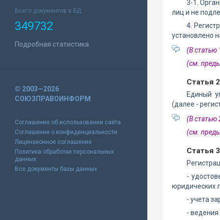
3-1. Орга
Всего документов в БД:
лиц и не подл
349732
4. Регист
установлено 
Подробная статистика
(В статью
(см. пре
Статья 
© 2003—2026
Единый у
СОЮЗПРАВОИНФОРМ
(далее - реги
(В статью
Соглашение об использовании сайта
(см. пре
Соглашение о конфиденциальности
Лицензионное соглашение
Статья 3
Политика обработки персональных
данных
Регистрац
Все документы базы данных
- удостов
юридических л
- учета з
- ведения