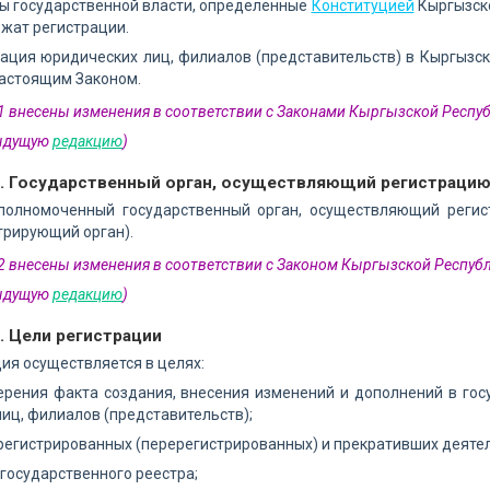
ны государственной власти, определенные
Конституцией
Кыргызско
ежат регистрации.
рация юридических лиц, филиалов (представительств) в Кыргызск
настоящим Законом.
 1 внесены изменения в соответствии с Законами Кыргызской Республ
дыдущую
редакцию
)
2. Государственный орган, осуществляющий регистраци
полномоченный государственный орган, осуществляющий регис
стрирующий орган).
 2 внесены изменения в соответствии с Законом Кыргызской Республ
дыдущую
редакцию
)
. Цели регистрации
ия осуществляется в целях:
ерения факта создания, внесения изменений и дополнений в го
иц, филиалов (представительств);
арегистрированных (перерегистрированных) и прекративших деяте
 государственного реестра;