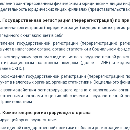
авления заинтересованным физическим и юридическим лицам инф
деятельность юридических лицах, филиалах (представительствах)
. Государственная регистрация (перерегистрация) по при
рственная регистрация (перерегистрация) осуществляется регистр
п "единого окна" включает в себя:
твление государственной регистрации (перерегистрации) ре
а учет в налоговом органе, органе статистики и Социальном фонде
регистрирующим органом свидетельства о государственной регис
нтификационным налоговым номером (далее - ИНН) и кодом 
далее ОКПО).
прохождения государственной регистрации (перерегистрации) п
 учет в налоговых органах, органах статистики и Социального фонд
ок взаимодействия регистрирующего органа с налоговыми орган
рственными органами с целью обеспечения государственной рег
Правительством.
5. Компетенция регистрирующего органа
рирующий орган осуществляет:
ние единой государственной политики в области регистрации юрид