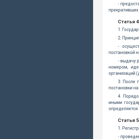
- предост
прекративших 
Статья 4
1. Госуда
2. Принци
- осущес
постановкой н
- выдачу 
номером, иде
организаций (
3. После 
постановки на
4. Поряд
иными госуда
определяется 
Статья 
1. Регист
- проведе