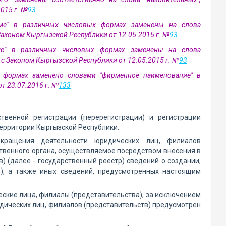
015 г. №
93
орме" в различных числовых формах заменены на слова
 Законом Кыргызской Республики от 12.05.2015 г. №
93
рме" в различных числовых формах заменены на слова
 с Законом Кыргызской Республики от 12.05.2015 г. №
93
х формах заменено словами "фирменное наименование" в
т 23.07.2016 г. №
133
твенной регистрации (перерегистрации) и регистрации
ерритории Кыргызской Республики.
рекращения деятельности юридических лиц, филиалов
ственного органа, осуществляемое посредством внесения в
 (далее - государственный реестр) сведений о создании,
в), а также иных сведений, предусмотренных настоящим
еские лица, филиалы (представительства), за исключением
идических лиц, филиалов (представительств) предусмотрен