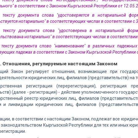
льного" в соответствии с Законом Кыргызской Республики от 12.05.2
 тексту документа слова "удостоверяется в нотариальной ф
ьствуется нотариально" в соответствующих числах в соответствии с
 тексту документа слова "удостоверена в нотариальной фо
ельствована нотариально" в соответствующих числах в соответствии
 тексту документа слово "наименование" в различных падежны
вующих падежах в соответствии с Законом Кыргызской Республики о
1. Отношения, регулируемые настоящим Законом
ящий Закон регулирует отношения, возникающие при государс
еятельности юридических лиц, филиалов (представительств) на т
арственная регистрация (перерегистрация), регистрация п
ьств) (далее - регистрация) - действие уполномоченного государ
рственный реестр юридических лиц, филиалов (представительств)
и и ликвидации юридических лиц, филиалов (представительст
рации, в соответствии с настоящим Законом, подлежат все юридич
а законодательством Кыргызской Республики для тех или иных юр
регистрации.