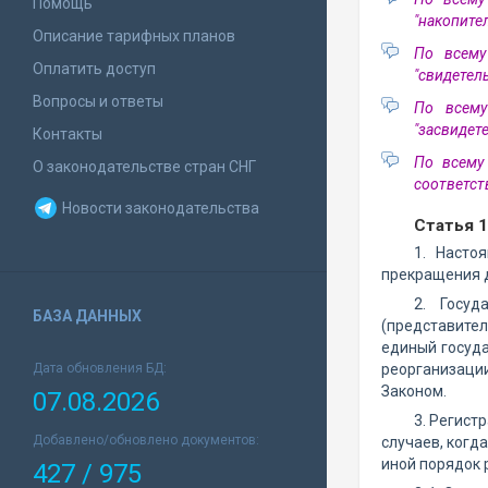
Помощь
"накопите
Описание тарифных планов
По всему
Оплатить доступ
"свидетел
Вопросы и ответы
По всему
"засвидет
Контакты
По всему
О законодательстве стран СНГ
соответст
Новости законодательства
Статья 
1. Насто
прекращения д
2. Госуд
БАЗА ДАННЫХ
(представител
единый госуда
Дата обновления БД:
реорганизаци
Законом.
07.08.2026
3. Регист
Добавлено/обновлено документов:
случаев, когд
иной порядок 
427 / 975