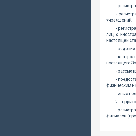
- регистр
- регист
учреждений;
- регистр
лиц с иностр
настоящей ста
- ведение
- контрол
настоящего За
- рассмот
- предост
физическим и
- иные по
2. Террит
- регистр
филиалов (пре