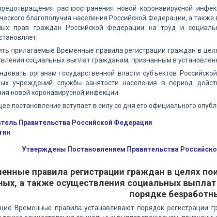
предотвращения распространения новой коронавирусной инфек
еского благополучия населения Российской Федерации, а также в
ных прав граждан Российской Федерации на труд и социаль
становляет:
ить прилагаемые Временные правила регистрации граждан в целя
твления социальных выплат гражданам, признанным в установлен
ендовать органам государственной власти субъектов Российск
ных учреждений службы занятости населения в период дейст
ия новой коронавирусной инфекции.
щее постановление вступает в силу со дня его официального опубли
тель Правительства Российской Федерации
тин
Утверждены Постановлением Правительства Российской
енные правила регистрации граждан в целях по
ных, а также осуществления социальных выплат
порядке безработ
ящие Временные правила устанавливают порядок регистрации г