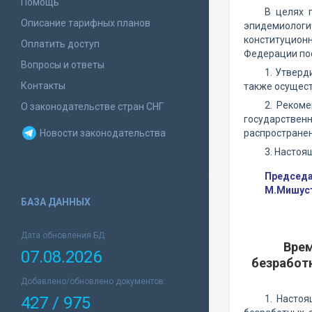
Помощь
В целях 
Описание тарифных планов
эпидемиологич
конституцион
Оплатить доступ
Федерации по
Вопросы и ответы
1. Утверд
Контакты
также осущес
2. Реком
О законодательстве стран СНГ
государствен
Новости законодательства
распространен
3. Настоя
Председа
М.Мишус
БАЗА ДАННЫХ
Дата обновления БД:
Врем
07.08.2026
безработ
Добавлено/обновлено документов:
427 / 975
1. Насто