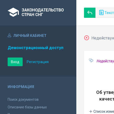
Текст
ЛИЧНЫЙ КАБИНЕТ
Недействующ
Демонстрационный доступ
Недейству
Вход
Регистрация
ИНФОРМАЦИЯ
Об утв
качес
Поиск документов
Описание базы данных
Список изм