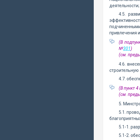
деятельности;
4.5. раз
эффективност
подчиненными
привлечения и
(В подпун
№
301
)
(см. пре
4.6. внес
строительную 
4.7. обес
(В пункт 
(см. пре
5. Минстр
5.1. пров
благоприятных
5.1-1. ра
5.1-2. об