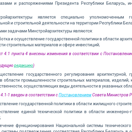
казами и распоряжениями Президента Республики Беларусь, и
тройархитектуры является специально уполномоченным г
ьной и строительной деятельности на территории Республики Бела
ыми задачами Минстройархитектуры являются:
аботка и осуществление государственной политики в области архит
и строительных материалов и сфере инвестиций;
кт 4.1 пункта 4 внесены изменения в соответствии с Постановлени
дыдущую
редакцию
)
существление государственного регулирования архитектурной, 
в области промышленности строительных материалов, изделий, 
ственности, осуществляющих виды деятельности в указанных обла
 4.1-1 введен в соответствии с
Постановлением
Совета Министров Ре
ествление государственной политики в области жилищного строите
ществление единой технической политики в области инженерно-
;
спечение функционирования Национальной системы технического
 системы подтверждения соответствия Республики Беларусь в об