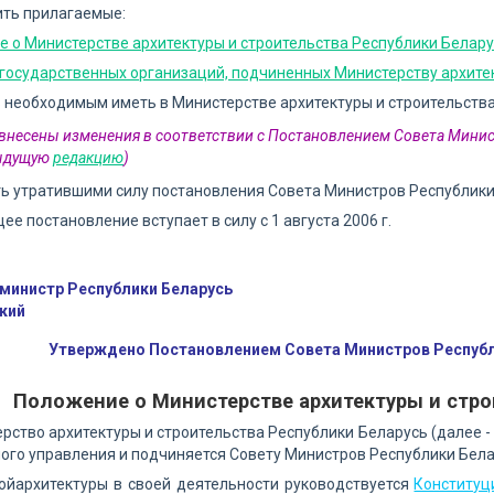
ить прилагаемые:
 о Министерстве архитектуры и строительства Республики Белар
государственных организаций, подчиненных Министерству архите
ь необходимым иметь в Министерстве архитектуры и строительства
2 внесены изменения в соответствии с Постановлением Совета Минис
дыдущую
редакцию
)
ть утратившими силу постановления Совета Министров Республик
щее постановление вступает в силу с 1 августа 2006 г.
министр Республики Беларусь
кий
Утверждено Постановлением Совета Министров Республи
Положение о Министерстве архитектуры и стро
ерство архитектуры и строительства Республики Беларусь (далее 
ого управления и подчиняется Совету Министров Республики Бела
ойархитектуры в своей деятельности руководствуется
Конституц