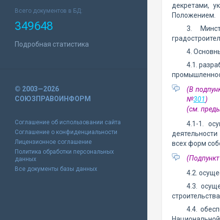
декретами, у
Всего документов в БД:
Положением.
349648
3. Минс
градостроител
Подробная статистика
4. Основн
4.1. разр
промышленност
© 2003—2026
(В подпун
СОЮЗПРАВОИНФОРМ
№
301
)
(см. пре
Соглашение об использовании сайта
4.1-1. о
Соглашение о конфиденциальности
деятельности 
Лицензионное соглашение
всех форм соб
Политика обработки персональных
(Подпункт
данных
Все документы базы данных
4.2. осущ
4.3. осу
строительства
4.4. обе
Национальной