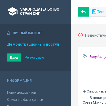
Текст
ЛИЧНЫЙ КАБИНЕТ
Недействующ
Демонстрационный доступ
Недейству
Вход
Регистрация
ИНФОРМАЦИЯ
Список изм
Поиск документов
В целях р
Описание базы данных
Совет Минист