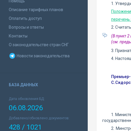
Помощь
1. Утверд
Описание тарифных планов
Положение
Оплатить доступ
перечень 
Вопросы и ответы
2. Считат
Контакты
(В пункт 
(см. пре
О законодательстве стран СНГ
3. Призна
Новости законодательства
4. Настоя
Премьер-
С.Сидорс
БАЗА ДАННЫХ
Дата обновления БД:
06.08.2026
1. Минист
Добавлено/обновлено документов:
государственн
428 / 1021
2. Минстр