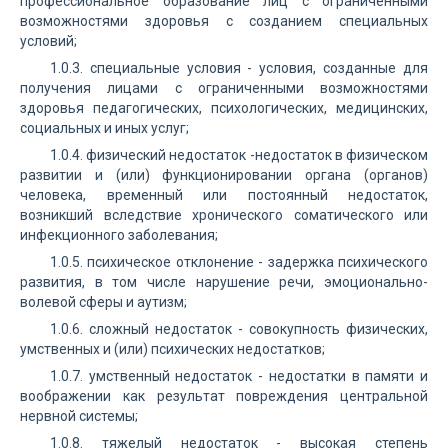
профессиональное образование лиц с ограниченными
возможностями здоровья с созданием специальных
условий;
1.0.3. специальные условия - условия, созданные для
получения лицами с ограниченными возможностями
здоровья педагогических, психологических, медицинских,
социальных и иных услуг;
1.0.4. физический недостаток -недостаток в физическом
развитии и (или) функционировании органа (органов)
человека, временный или постоянный недостаток,
возникший вследствие хронического соматического или
инфекционного заболевания;
1.0.5. психическое отклонение - задержка психического
развития, в том числе нарушение речи, эмоционально-
волевой сферы и аутизм;
1.0.6. сложный недостаток - совокупность физических,
умственных и (или) психических недостатков;
1.0.7. умственный недостаток - недостатки в памяти и
воображении как результат повреждения центральной
нервной системы;
1.0.8. тяжелый недостаток - высокая степень