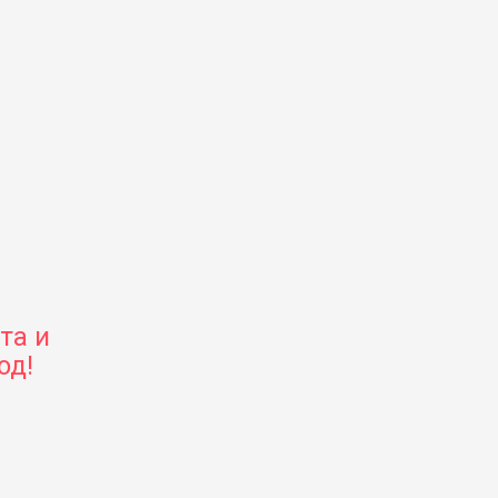
та и
од!