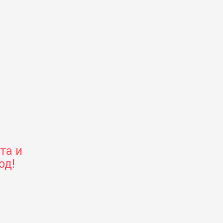
та и
од!