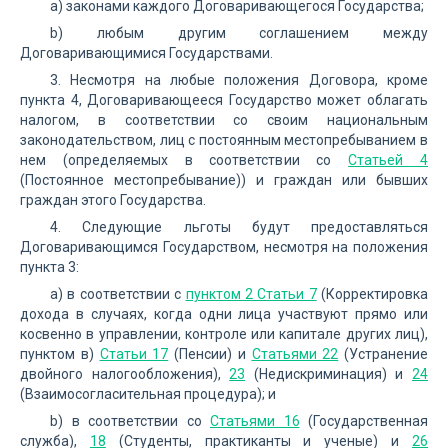
a) законами каждого Договаривающегося Государства;
b) любым другим соглашением между
Договаривающимися Государствами.
3. Несмотря на любые положения Договора, кроме
пункта 4, Договаривающееся Государство может облагать
налогом, в соответствии со своим национальным
законодательством, лиц с постоянным местопребыванием в
нем (определяемых в соответствии со
Статьей 4
(Постоянное местопребывание)) и граждан или бывших
граждан этого Государства.
4. Следующие льготы будут предоставляться
Договаривающимся Государством, несмотря на положения
пункта 3:
a) в соответствии с
пунктом 2 Статьи 7
(Корректировка
дохода в случаях, когда одни лица участвуют прямо или
косвенно в управлении, контроле или капитале других лиц),
пунктом в)
Статьи 17
(Пенсии) и
Статьями 22
(Устранение
двойного налогообложения),
23
(Недискриминация) и
24
(Взаимосогласительная процедура); и
b) в соответствии со
Статьями 16
(Государственная
служба),
18
(Студенты, практиканты и ученые) и
26