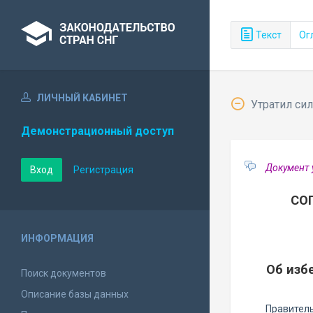
Текст
Ог
ЛИЧНЫЙ КАБИНЕТ
Утратил сил
Демонстрационный доступ
Документ 
Вход
Регистрация
СО
ИНФОРМАЦИЯ
Об изб
Поиск документов
Описание базы данных
Правитель