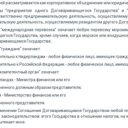
ей рассматривается как корпоративное объединение или юридиче
ны "предприятие одного Договаривающегося Государства" и 
тветственно предпринимательскую деятельность, осуществляему
ельскую деятельность, осуществляемую резидентом другого Дог
н "международная перевозка" означает любую перевозку морски
гося Государства, кроме случаев, когда морское или воздушно
аривающемся Государстве;
 "граждане" означает:
нительно к Нидерландам - любое физическое лицо, имеющее граж
енительно к Российской Федерации - любое физическое лицо, имею
 "компетентный орган" означает:
рландах - Министра финансов или его
ченного должным образом представителя;
ии - Министерство финансов или его
енного представителя.
именении Соглашения Договаривающимся Государством любой тер
 законодательством этого Государства в отношении налогов, на 
ытекает иное.