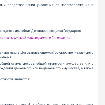
я и предотвращении уклонения от налогообложения в
и одного или обоих Договаривающихся Государств.
хся неотъемлемой частью данного Соглашения.
 взимаемым в Договаривающемся Государстве, независимо
зимания.
 общей суммы дохода, общей стоимости имущества или с
чуждения движимого или недвижимого имущества, а также
стности, являются:
авительства в чистой прибыли от эксплуатации природных