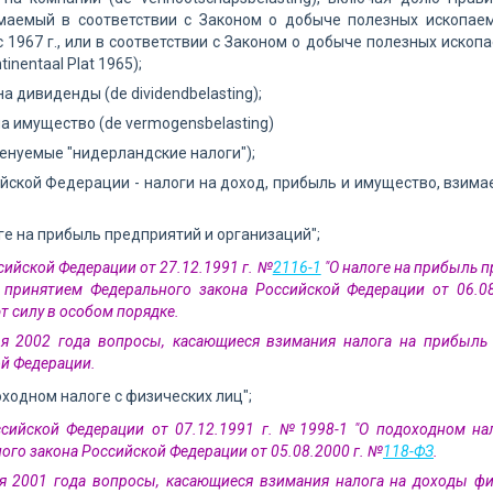
имаемый в соответствии с Законом о добыче полезных ископаемы
 1967 г., или в соответствии с Законом о добыче полезных иско
tinentaal Plat 1965);
 на дивиденды (de dividendbelasting);
 на имущество (de vermogensbelasting)
енуемые "нидерландские налоги");
ийской Федерации - налоги на доход, прибыль и имущество, взим
логе на прибыль предприятий и организаций";
сийской Федерации от 27.12.1991 г. №
2116-1
"О налоге на прибыль п
 принятием Федерального закона Российской Федерации от 06.0
т силу в особом порядке.
ря 2002 года вопросы, касающиеся взимания налога на прибыль 
й Федерации.
доходном налоге с физических лиц";
сийской Федерации от 07.12.1991 г. №1998-1 "О подоходном нал
ого закона Российской Федерации от 05.08.2000 г. №
118-ФЗ
.
я 2001 года вопросы, касающиеся взимания налога на доходы фи