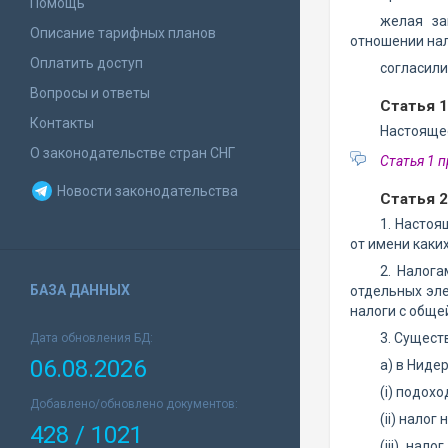
Помощь
желая за
Описание тарифных планов
отношении нал
Оплатить доступ
согласил
Вопросы и ответы
Статья 
Контакты
Настоящее
О законодательстве стран СНГ
Статья 1 
Новости законодательства
Статья 2
1. Настоя
от имени каки
2. Налог
БАЗА ДАННЫХ
отдельных эл
налоги с обще
3. Сущест
Дата обновления БД:
06.08.2026
a) в Ниде
(i) подохо
Добавлено/обновлено документов:
(ii) налог
428 / 1021
(iii) нал