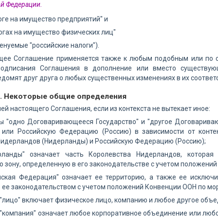
й Федерации.
алоге на имущество предприятий" и
алогах на имущество физических лиц"
енуемые "российские налоги").
ящее Соглашение применяется также к любым подобным или по с
подписания Соглашения в дополнение или вместо существую
едомят друг друга о любых существенных изменениях в их соответ
3. Некоторые общие определения
лей настоящего Соглашения, если из контекста не вытекает иное:
ны "одно Договаривающееся Государство" и "другое Договарива
 или Российскую Федерацию (Россию) в зависимости от конте
Нидерландов (Нидерланды) и Российскую Федерацию (Россию);
рланды" означает часть Королевства Нидерландов, которая
 зону, определенную в его законодательстве с учетом положений
ийская Федерация" означает ее территорию, а также ее исключ
ее законодательством с учетом положений Конвенции ООН по мор
 "лицо" включает физическое лицо, компанию и любое другое объе
 "компания" означает любое корпоративное объединение или любо