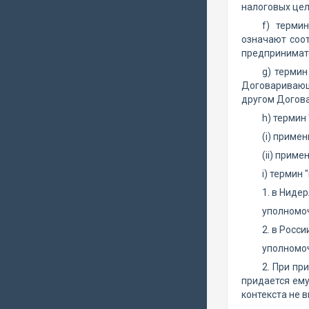
налоговых цел
f) терми
означают соо
предпринимат
g) терми
Договаривающе
другом Догов
h) термин
(i) приме
(ii) прим
i) термин
1. в Ниде
уполномо
2. в Росс
уполномоч
2. При пр
придается ему
контекста не в