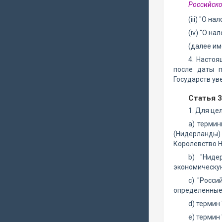
Российско
(iii) "О н
(iv) "О н
(далее им
4. Насто
после даты 
Государств ув
Статья 
1. Для це
a) терми
(Нидерланды)
Королевство 
b) "Ниде
экономическую
c) "Росс
определенные 
d) термин
e) термин