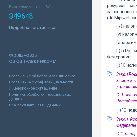
ресурсов, вз
Всего документов в БД:
заключенных с
349648
(de Mijnwet con
(iv) налог
Подробная статистика
(v) налог
(далее им
b) в Росс
© 2003—2026
Федерации:
СОЮЗПРАВОИНФОРМ
(i) "О на
Закон Рос
Соглашение об использовании сайта
в связи с
Соглашение о конфиденциальности
утрачиваю
Лицензионное соглашение
Политика обработки персональных
С 1 янва
данных
Российско
Все документы базы данных
(ii) "О по
Закон Рос
Федеральн
С 1 январ