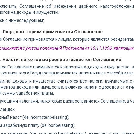
ключить Соглашение об избежании двойного налогообложени
огов на доходы и имущество,
ись о нижеследующем:
1. Лица, к которым применяется Соглашение
 Соглашение применяется к лицам, которые являются резидентам
применяется с учетом положений Протокола от 16.11.1996, являющи
. Налоги, на которые распространяется Соглашение
щее Соглашение применяется к налогам на доходы и имущество,
х органов этого Государства взимаются налоги или от способа их в
ами на доходы и имущество считаются все налоги, взимаемые с
ементов дохода или имущества, включая налоги с доходов от от
й суммы заработной платы.
вующими налогами, на которые распространяется Соглашение, в ча
рландах:
дный налог (de inkomstenbelasting);
 на заработную плату (de loonbelasting);
ог на компании (de vennootschapsbelasting), включая долю Пр