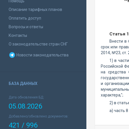
Помощь
Описание тарифных планов
Оплатить доступ
Вопросы и ответы
Статья 1
Контакты
Внести в
О законодательстве стран СНГ
срок или прав
2014, №23, ст.
Новости законодательства
1) в част
Российской Фе
на средства 
государственн
БАЗА ДАННЫХ
и организаци
муниципальны
характера,";
Дата обновления БД:
2) в статье
05.08.2026
а) часть 
Добавлено/обновлено документов:
421 / 996