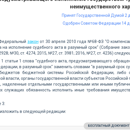
неимущественного хар
Принят Государственной Думой 2 д
Одобрен Советом Федерации 14 д
 Федеральный
закон
от 30 апреля 2010 года №68-ФЗ "О компенса
а на исполнение судебного акта в разумный срок" (Собрание зако
 2928; №30, ст. 4274; 2015, №27, ст. 3981; 2016, №27, ст. 4236) след
и 1 статьи 1 слова "судебного акта, предусматривающего обра
дерации, в разумный срок" заменить словами "в разумный срок 
бюджетов бюджетной системы Российской Федерации, либо с
ой власти, органы государственной власти субъектов Российской
и, наделенные отдельными государственными или иными публичн
х служащих обязанность исполнить иные требования имуществ
 3:
8 изложить в следующей редакции:
БЕСПЛАТНЫЙ ДОКУМЕНТ