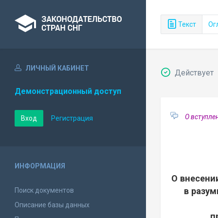
Текст
Ог
ЛИЧНЫЙ КАБИНЕТ
Действует
Демонстрационный доступ
О вступле
Вход
Регистрация
ИНФОРМАЦИЯ
О внесени
в разум
Поиск документов
Описание базы данных
п