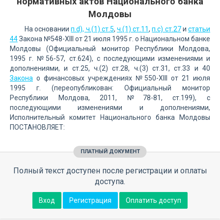
нормативных актов Национального банка
Молдовы
На основании
п.d), ч.(1) ст.5
,
ч.(1) ст.11
,
п.c) ст.27
и
статьи
44
Закона №548-ХIII от 21 июля 1995 г. о Национальном банке
Молдовы (Официальный монитор Республики Молдова,
1995 г. №56-57, ст.624), с последующими изменениями и
дополнениями, и ст.25, ч.(2) ст.28, ч.(3) ст.31, ст.33 и 40
Закона
о финансовых учреждениях №550-XIII от 21 июля
1995 г. (переопубликован: Официальный монитор
Республики Молдова, 2011, №78-81, ст.199), с
последующими изменениями и дополнениями,
Исполнительный комитет Национального банка Молдовы
ПОСТАНОВЛЯЕТ:
ПЛАТНЫЙ ДОКУМЕНТ
Полный текст доступен после регистрации и оплаты
доступа.
Вход
Регистрация
Оплатить доступ