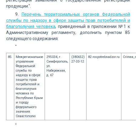
регистрации заявления о государственной регистрации
продукции.".
9.
Перечень территориальных органов Федеральной
службы по надзору в сфере защиты прав потребителей и
благополучия человека
, приведенный в приложении №1 к
Административному регламенту, дополнить пунктом 85
следующего содержания:
"
85.
Межрегиональное
295034, г.
(380652)
82.rospotrebnadzor.ru
Crimea_
управление
Симферополь,
27-33-12
Федеральной
ул.
службы по
Набережная,
надзору в сфере
д. 67
защиты прав
потребителей и
благополучия
человека по
Республике Крым
и городу
федерального
значения
Севастополю
"