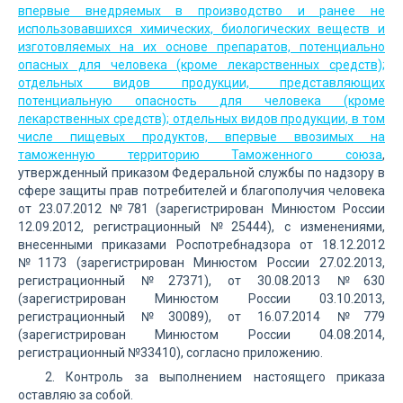
впервые внедряемых в производство и ранее не
использовавшихся химических, биологических веществ и
изготовляемых на их основе препаратов, потенциально
опасных для человека (кроме лекарственных средств);
отдельных видов продукции, представляющих
потенциальную опасность для человека (кроме
лекарственных средств); отдельных видов продукции, в том
числе пищевых продуктов, впервые ввозимых на
таможенную территорию Таможенного союза
,
утвержденный приказом Федеральной службы по надзору в
сфере защиты прав потребителей и благополучия человека
от 23.07.2012 №781 (зарегистрирован Минюстом России
12.09.2012, регистрационный №25444), с изменениями,
внесенными приказами Роспотребнадзора от 18.12.2012
№1173 (зарегистрирован Минюстом России 27.02.2013,
регистрационный №27371), от 30.08.2013 №630
(зарегистрирован Минюстом России 03.10.2013,
регистрационный №30089), от 16.07.2014 №779
(зарегистрирован Минюстом России 04.08.2014,
регистрационный №33410), согласно приложению.
2. Контроль за выполнением настоящего приказа
оставляю за собой.