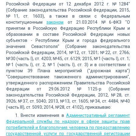
Российской Федерации от 12 декабря 2012 г. №1284"
(Собрание законодательства Российской Федерации, 2015,
№11, ст. 1603), а также в связи с Федеральным
конституционным
законом
от 21.03.2014 №6-ФКЗ "О
принятии в Российскую Федерацию Республики Крым и
образовании в составе Российской Федерации новых
субъектов - Республики Крым и города федерального
значения Севастополя" (Собрание законодательства
Российской Федерации, 2014, №12, ст. 1201; №22, ст. 2766;
№30 (часть I), ст. 4203; №45, ст. 6129; 2015, №1 (часть I), ст. 1;
№1 (часть I), ст. 2; №1 (часть I), ст. 3) и в соответствии с
пунктом 39 Плана мероприятий ("дорожная карта")
"Совершенствование таможенного администрирования",
утвержденного распоряжением Правительства Российской
Федерации от 29.06.2012 №1125-р (Собрание
законодательства Российской Федерации, 2012, №28, ст.
3926; №37, ст. 5040; 2013, №13, ст. 1605; №34, ст. 4484; №40
(часть III), ст. 5093; 2014, №28, ст. 4102), приказываю:
1. Внести изменения в
Административный регламент
Федеральной службы по надзору в сфере защиты прав
потребителей и благополучия человека по предоставлению
государственной услуги по государственной регистрации