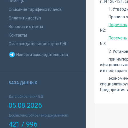
Помощь
г., N 126-131
1. Утверд
Описание тарифных планов
Правила о
Оплатить доступ
Перечень
Вопросы и ответы
N2;
Контакты
Перечень
О законодательстве стран СНГ
N 3;
2. Установ
Новости законодательства
при импор
официальными 
и в постгаран
экономи
БАЗА ДАННЫХ
специализиру
Предприятия-и
Дата обновления БД:
05.08.2026
Добавлено/обновлено документов:
421 / 996