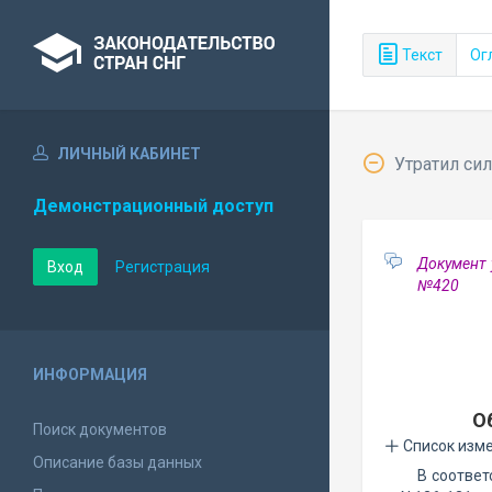
Текст
Ог
ЛИЧНЫЙ КАБИНЕТ
Утратил сил
Демонстрационный доступ
Документ 
Вход
Регистрация
№420
ИНФОРМАЦИЯ
О
Поиск документов
Список изм
Описание базы данных
В соответ