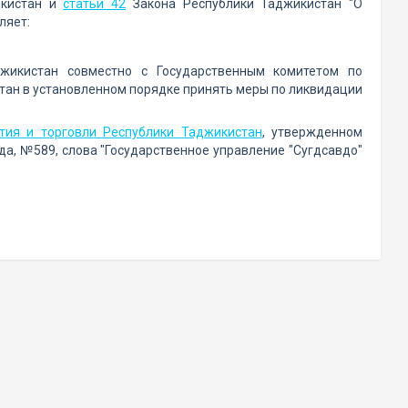
икистан и
статьи 42
Закона Республики Таджикистан "О
ляет:
джикистан совместно с Государственным комитетом по
ан в установленном порядке принять меры по ликвидации
тия и торговли Республики Таджикистан
, утвержденном
а, №589, слова "Государственное управление "Сугдсавдо"