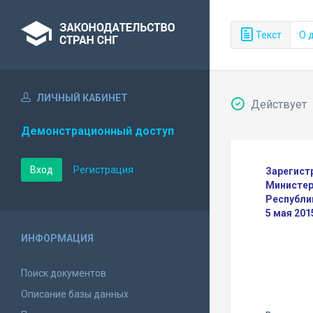
Текст
О 
ЛИЧНЫЙ КАБИНЕТ
Действует
Демонстрационный доступ
Вход
Регистрация
Зарегист
Министер
Республи
5 мая 201
ИНФОРМАЦИЯ
Поиск документов
Описание базы данных