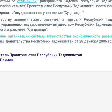
тствии со
статьей 62
Гражданского Кодекса Республики Тадж
равовых актах" Правительство Республики Таджикистан постанов
ировать Государственное управление "Сугдсавдо".
терству экономического развития и торговли Республики Та
и управлению государственным имуществом Республики Таджикист
ого управления "Сугдсавдо".
чне организаций системы Министерства экономического разви
м Правительства Республики Таджикистан от 28 декабря 2006 год
тель Правительства Республики Таджикистан
 Рахмон