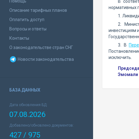
Помощь
В соотве
нормативных п
Описание тарифных планов
1. Ликвид
Оплатить доступ
2. Минис
Вопросы и ответы
инвестициям 
Государственн
Контакты
3. В
Пере
О законодательстве стран СНГ
Постановление
исключить.
Новости законодательства
Председа
Эмомали
БАЗА ДАННЫХ
Дата обновления БД:
07.08.2026
Добавлено/обновлено документов:
427 / 975