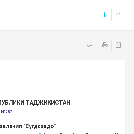
СПУБЛИКИ ТАДЖИКИСТАН
а №252
авления "Сугдсавдо"