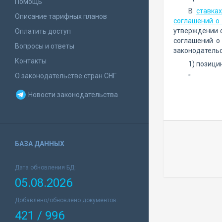
Помощь
В
ставка
Описание тарифных планов
соглашений о
утверждении 
Оплатить доступ
соглашений о
Вопросы и ответы
законодательст
Контакты
1) позици
О законодательстве стран СНГ
"
Новости законодательства
БАЗА ДАННЫХ
Дата обновления БД:
05.08.2026
Добавлено/обновлено документов:
421 / 996