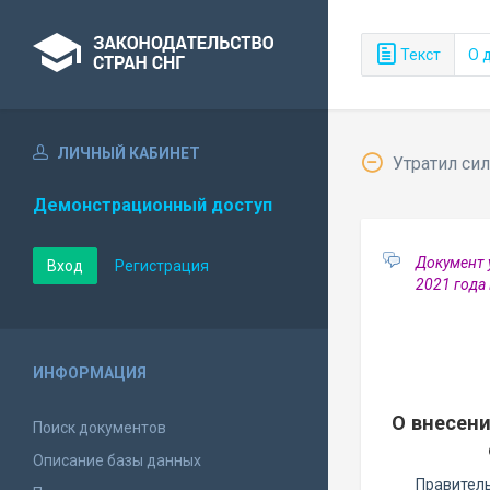
Текст
О 
ЛИЧНЫЙ КАБИНЕТ
Утратил сил
Демонстрационный доступ
Документ 
Вход
Регистрация
2021 года
ИНФОРМАЦИЯ
О внесен
Поиск документов
Описание базы данных
Правитель